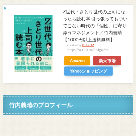
Z世代・さとり世代の上司にな
ったら読む本 引っ張ってもつい
てこない時代の「個性」に寄り
添うマネジメント／竹内義晴
【1000円以上送料無料】
created by
Rinker
https://a.r10.to/hMgq3M
Amazon
楽天市場
Yahooショッピング
竹内義晴のプロフィール