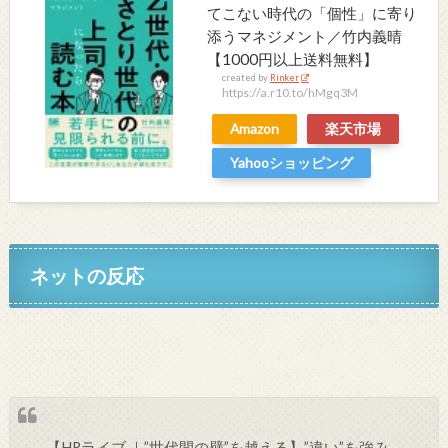
てこない時代の「個性」に寄り
添うマネジメント／竹内義晴
【1000円以上送料無料】
created by
Rinker
https://a.r10.to/hMgq3M
Amazon
楽天市場
Yahooショッピング
ネットの反応
【HRライブ ｜”世代間の壁”を越える】”違い”を強み