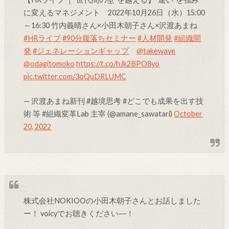
に変えるマネジメント 2022年10月26日（水）15:00
～16:30 竹内義晴さん×小田木朝子さん×沢渡あまね
#HRライブ
#90分腹落ちセミナー
#人材開発
#組織開
発
#ジェネレーションギャップ
@takewave
@odagitomoko
https://t.co/hJk2BPO8yo
pic.twitter.com/3oQuDRLUMC
— 沢渡あまね新刊 #越境思考 #どこでも成果を出す技
術 等 #組織変革Lab 主宰 (@amane_sawatari)
October
20, 2022
株式会社NOKIOOの小田木朝子さんとお話しました
ー！ voicyでお聴きください―！