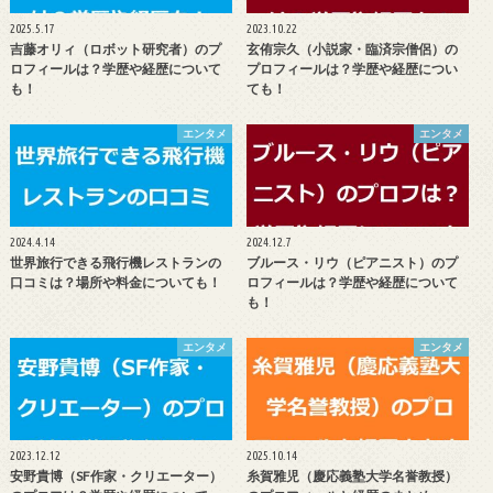
2025.5.17
2023.10.22
吉藤オリィ（ロボット研究者）のプ
玄侑宗久（小説家・臨済宗僧侶）の
ロフィールは？学歴や経歴について
プロフィールは？学歴や経歴につい
も！
ても！
エンタメ
エンタメ
2024.4.14
2024.12.7
世界旅行できる飛行機レストランの
ブルース・リウ（ピアニスト）のプ
口コミは？場所や料金についても！
ロフィールは？学歴や経歴について
も！
エンタメ
エンタメ
2023.12.12
2025.10.14
安野貴博（SF作家・クリエーター）
糸賀雅児（慶応義塾大学名誉教授）