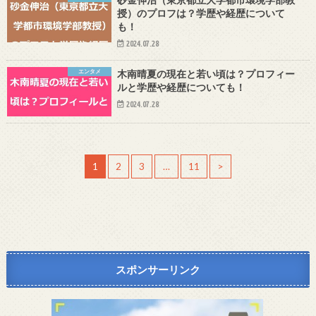
授）のプロフは？学歴や経歴について
も！
2024.07.28
エンタメ
木南晴夏の現在と若い頃は？プロフィー
ルと学歴や経歴についても！
2024.07.28
1
2
3
…
11
>
スポンサーリンク