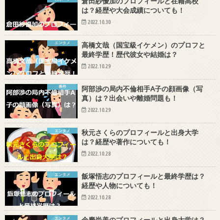
倉田紗優加のプロフィールと在籍高校
は？経歴や大会成績についても！
2022.10.30
エンタメ
高橋文哉（国宝級イケメン）のプロフと
最終学歴！歴代彼女や結婚は？
2022.10.29
事件
阿部渉の局内不倫相手A子の顔画像（写
真）は？出会いや離婚問題も！
2022.10.29
エンタメ
秋元さくらのプロフィールと出身大学
は？経歴や著作についても！
2022.10.28
エンタメ
飯塚悟志のプロフィールと最終学歴は？
経歴や人物についても！
2022.10.28
エンタメ
余慶尚美のプロフィールと出身大学は？