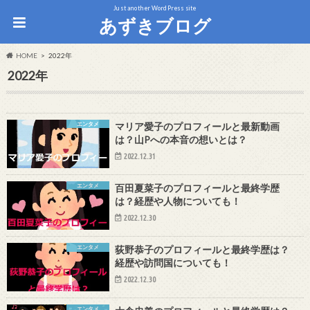
Just another WordPress site
あずきブログ
HOME
2022年
2022年
エンタメ
マリア愛子のプロフィールと最新動画
は？山Pへの本音の想いとは？
2022.12.31
エンタメ
百田夏菜子のプロフィールと最終学歴
は？経歴や人物についても！
2022.12.30
エンタメ
荻野恭子のプロフィールと最終学歴は？
経歴や訪問国についても！
2022.12.30
エンタメ