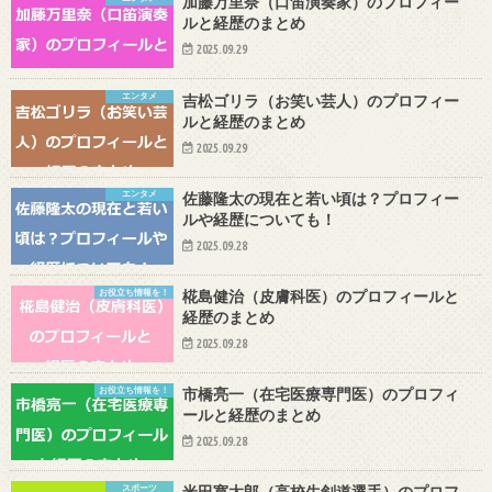
加藤万里奈（口笛演奏家）のプロフィー
ルと経歴のまとめ
2025.09.29
エンタメ
吉松ゴリラ（お笑い芸人）のプロフィー
ルと経歴のまとめ
2025.09.29
エンタメ
佐藤隆太の現在と若い頃は？プロフィー
ルや経歴についても！
2025.09.28
お役立ち情報を！
椛島健治（皮膚科医）のプロフィールと
経歴のまとめ
2025.09.28
お役立ち情報を！
市橋亮一（在宅医療専門医）のプロフィ
ールと経歴のまとめ
2025.09.28
スポーツ
米田寛太郎（高校生剣道選手）のプロフ