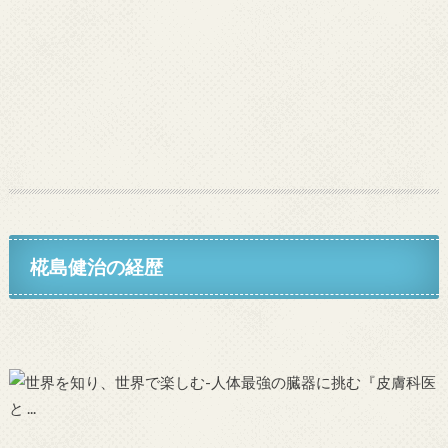
椛島健治の経歴