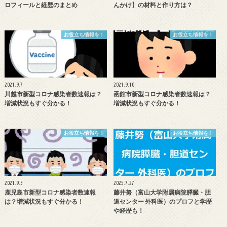
ロフィールと経歴のまとめ
んかけ】の材料と作り方は？
お役立ち情報を！
お役立ち情報を！
2021.9.7
2021.9.10
川越市新型コロナ感染者数速報は？
函館市新型コロナ感染者数速報は？
増減状況もすぐ分かる！
増減状況もすぐ分かる！
お役立ち情報を！
お役立ち情報を！
2021.9.3
2025.7.27
鹿児島市新型コロナ感染者数速報
藤井努（富山大学附属病院膵臓・胆
は？増減状況もすぐ分かる！
道センター 外科医）のプロフと学歴
や経歴も！