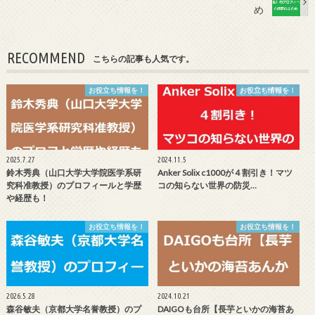
め
RECOMMEND
こちらの記事も人気です。
お役立ち情報を！
お役立ち情報を！
2025.7.27
2024.11.5
鈴木秀典（山口大学大学院医学系研
Anker Solix c1000が４割引き！マツ
究科准教授）のプロフィールと学歴
コの知らない世界の防災…
や経歴も！
お役立ち情報を！
お役立ち情報を！
2026.5.28
2024.10.21
森谷敏夫（京都大学名誉教授）のプ
DAIGOも台所【長芋といかの海苔あ