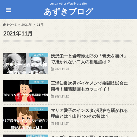
Just another WordPress site
あずきブログ
HOME
2021年
11月
2021年11月
エンタメ
渋沢栄一と岩崎弥太郎の「青天を衝け」
で描かれない二人の相違点は？
2021.11.28
スポーツ
三浦知良次男がイケメンで格闘技試合に
期待！練習動画もカッコイイ！
2021.11.12
エンタメ
マリア愛子のインスタが現在も騒がれる
理由とは？山Pとのその後は？
2021.11.07
お役立ち情報を！