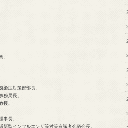
卒業。
局感染症対策部部長。
局事務局長。
ー教授。
構理事長。
僚会議新型インフルエンザ等対策有識者会議会長。