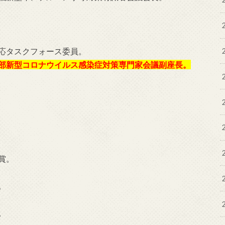
機対応タスクフォース委員。
策本部新型コロナウイルス感染症対策専門家会議副座長。
民賞。
。
。