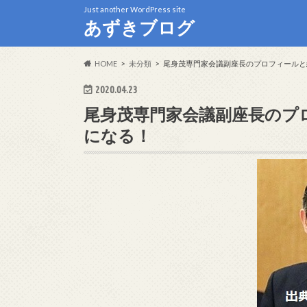
Just another WordPress site
あずきブログ
HOME
未分類
尾身茂専門家会議副座長のプロフィールと
2020.04.23
尾身茂専門家会議副座長のプ
になる！