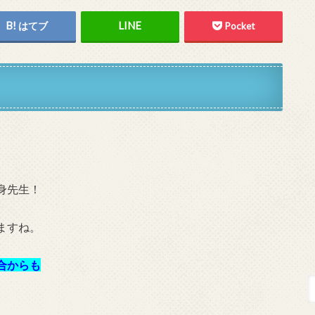
はてブ
Pocket
身先生！
ますね。
合からも