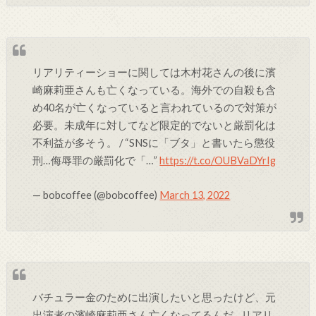
リアリティーショーに関しては木村花さんの後に濱
崎麻莉亜さんも亡くなっている。海外での自殺も含
め40名が亡くなっていると言われているので対策が
必要。未成年に対してなど限定的でないと厳罰化は
不利益が多そう。 / “SNSに「ブタ」と書いたら懲役
刑…侮辱罪の厳罰化で「…”
https://t.co/OUBVaDYrIg
— bobcoffee (@bobcoffee)
March 13, 2022
バチュラー金のために出演したいと思ったけど、元
出演者の濱崎麻莉亜さん亡くなってるんだ…リアリ