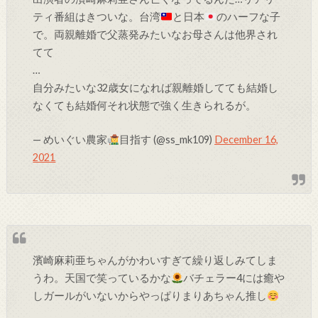
ティ番組はきついな。台湾
と日本
のハーフな子
で。両親離婚で父蒸発みたいなお母さんは他界され
てて
…
自分みたいな32歳女になれば親離婚してても結婚し
なくても結婚何それ状態で強く生きられるが。
— めいぐい農家
目指す (@ss_mk109)
December 16,
2021
濱崎麻莉亜ちゃんがかわいすぎて繰り返しみてしま
うわ。天国で笑っているかな
バチェラー4には癒や
しガールがいないからやっぱりまりあちゃん推し