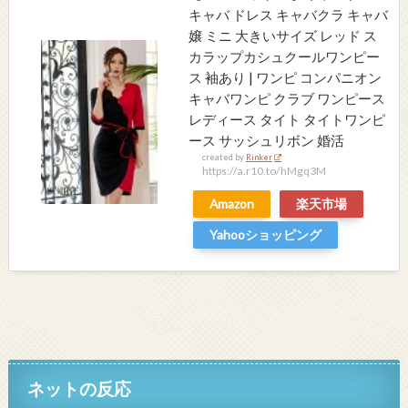
キャバ ドレス キャバクラ キャバ
嬢 ミニ 大きいサイズ レッド ス
カラップカシュクールワンピー
ス 袖あり | ワンピ コンパニオン
キャバワンピ クラブ ワンピース
レディース タイト タイトワンピ
ース サッシュリボン 婚活
created by
Rinker
https://a.r10.to/hMgq3M
Amazon
楽天市場
Yahooショッピング
ネットの反応