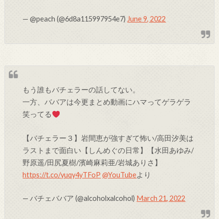
— @peach (@6d8a115997954e7)
June 9, 2022
もう誰もバチェラーの話してない。
一方、ババアは今更まとめ動画にハマってゲラゲラ
笑ってる
【バチェラー３】岩間恵が強すぎて怖い/高田汐美は
ラストまで面白い【しんめぐの日常】【水田あゆみ/
野原遥/田尻夏樹/濱崎麻莉亜/岩城ありさ】
https://t.co/yuqy4yTFoP
@YouTube
より
— バチェババア (@alcoholxalcohol)
March 21, 2022