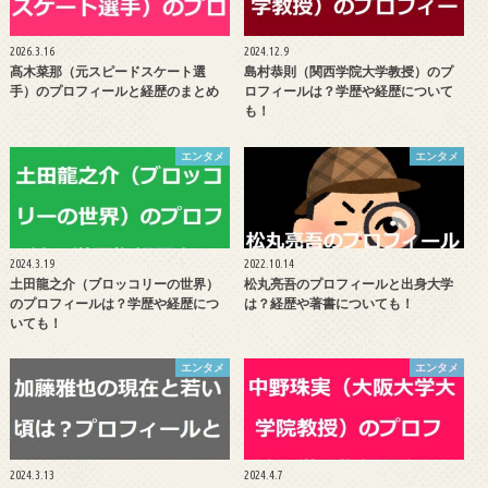
2026.3.16
2024.12.9
髙木菜那（元スピードスケート選
島村恭則（関西学院大学教授）のプ
手）のプロフィールと経歴のまとめ
ロフィールは？学歴や経歴について
も！
エンタメ
エンタメ
2024.3.19
2022.10.14
土田龍之介（ブロッコリーの世界）
松丸亮吾のプロフィールと出身大学
のプロフィールは？学歴や経歴につ
は？経歴や著書についても！
いても！
エンタメ
エンタメ
2024.3.13
2024.4.7