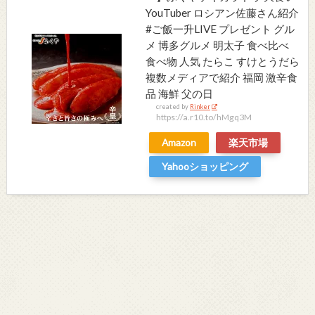
YouTuber ロシアン佐藤さん紹介
#ご飯一升LIVE プレゼント グル
メ 博多グルメ 明太子 食べ比べ
食べ物 人気 たらこ すけとうだら
複数メディアで紹介 福岡 激辛食
品 海鮮 父の日
created by
Rinker
https://a.r10.to/hMgq3M
Amazon
楽天市場
Yahooショッピング