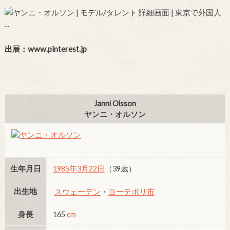
出展：www.pinterest.jp
Janni Olsson
ヤンニ・オルソン
生年月日
1985年
3月22日
（39歳）
出生地
スウェーデン
・
ヨーテボリ市
身長
165
cm