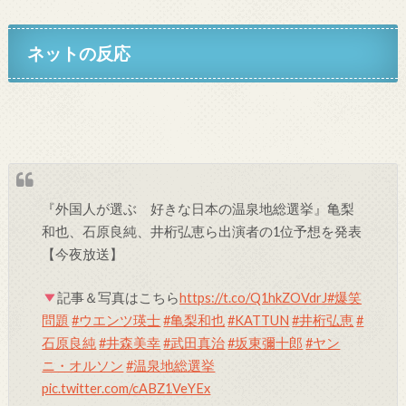
ネットの反応
『外国人が選ぶ 好きな日本の温泉地総選挙』亀梨
和也、石原良純、井桁弘恵ら出演者の1位予想を発表
【今夜放送】
記事＆写真はこちら
https://t.co/Q1hkZOVdrJ
#爆笑
問題
#ウエンツ瑛士
#亀梨和也
#KATTUN
#井桁弘恵
#
石原良純
#井森美幸
#武田真治
#坂東彌十郎
#ヤン
ニ・オルソン
#温泉地総選挙
pic.twitter.com/cABZ1VeYEx