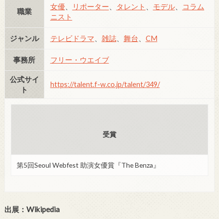
女優
、
リポーター
、
タレント
、
モデル
、
コラム
職業
ニスト
ジャンル
テレビドラマ
、
雑誌
、
舞台
、
CM
事務所
フリー・ウエイブ
公式サイ
https://talent.f-w.co.jp/talent/349/
ト
受賞
第5回Seoul Webfest 助演女優賞『The Benza』
出展：Wikipedia