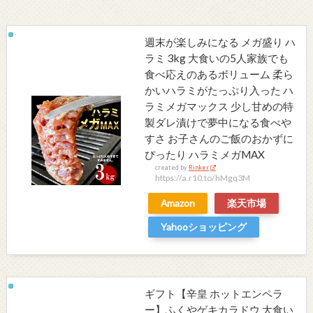
週末が楽しみになる メガ盛り ハ
ラミ 3kg 大食いの5人家族でも
食べ応えのあるボリューム 柔ら
かいハラミがたっぷり入った ハ
ラミメガマックス 少し甘めの特
製ダレ漬けで夢中になる食べや
すさ お子さんのご飯のおかずに
ぴったり ハラミメガMAX
created by
Rinker
https://a.r10.to/hMgq3M
Amazon
楽天市場
Yahooショッピング
ギフト【辛皇 ホットエンペラ
ー】ふくやゲキカラドウ 大食い