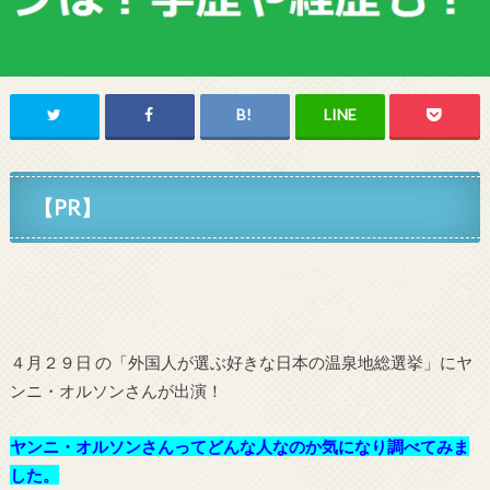
【PR】
４月２９日 の「外国人が選ぶ好きな日本の温泉地総選挙」
に
ヤ
ンニ・オルソン
さん
が出演！
ヤンニ・オルソンさ
んってどんな人なのか気になり調べてみま
した。