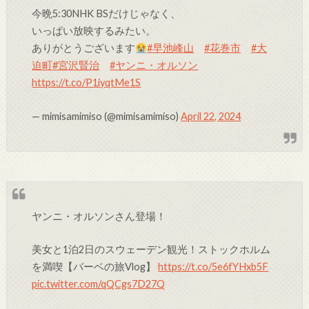
今晩5:30NHK BSだけじゃなく、
いっぱい放映するみたい。
ありがとうございます
#早池峰山
#花巻市
#大
迫町
#宮沢賢治
#ヤンニ・オルソン
https://t.co/P1iyqtMe1S
— mimisamimiso (@mimisamimiso)
April 22, 2024
ヤンニ・オルソンさん登場！
美女と1泊2日のスウェーデン観光！ストックホルム
を満喫【バーベの旅Vlog】
https://t.co/5e6fYHxb5F
pic.twitter.com/qQCgs7D27Q