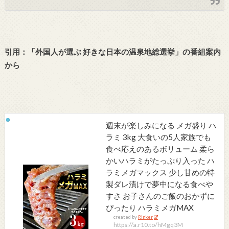
引用：「外国人が選ぶ 好きな日本の温泉地総選挙
」の番組案内
から
週末が楽しみになる メガ盛り ハ
ラミ 3kg 大食いの5人家族でも
食べ応えのあるボリューム 柔ら
かいハラミがたっぷり入った ハ
ラミメガマックス 少し甘めの特
製ダレ漬けで夢中になる食べや
すさ お子さんのご飯のおかずに
ぴったり ハラミメガMAX
created by
Rinker
https://a.r10.to/hMgq3M