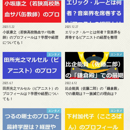
2023.5.22
2025.12.27
小坂康之（若狭高校熱血サバ缶教
エリック・ルーとは何者？音楽界を
師）のプロフィールは？学歴や経歴
席巻するピアニストの経歴を整理
についても！
エンタメ
エンタメ
2025.6.7
2022.6.12
田所光之マルセル（ピアニスト）の
比企能員（佐藤二郎）の「鎌倉殿」
プロフィールは？学歴や経歴につい
での最期は？一族滅亡の理由は？
ても！
エンタメ
エンタメ