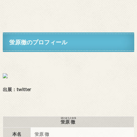
蛍原徹のプロフィール
出展：twitter
ほとはら
とおる
蛍原
徹
本名
蛍原 徹