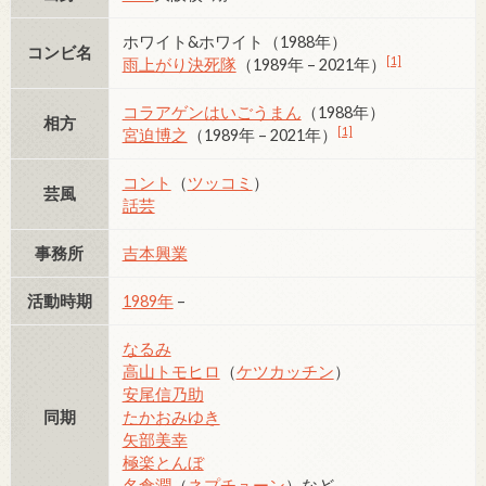
ホワイト&ホワイト（1988年）
コンビ名
[1]
雨上がり決死隊
（1989年 – 2021年）
コラアゲンはいごうまん
（1988年）
相方
[1]
宮迫博之
（1989年 – 2021年）
コント
（
ツッコミ
）
芸風
話芸
事務所
吉本興業
活動時期
1989年
–
なるみ
高山トモヒロ
（
ケツカッチン
）
安尾信乃助
同期
たかおみゆき
矢部美幸
極楽とんぼ
名倉潤
（
ネプチューン
）など