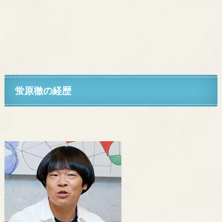
蛍原徹の経歴