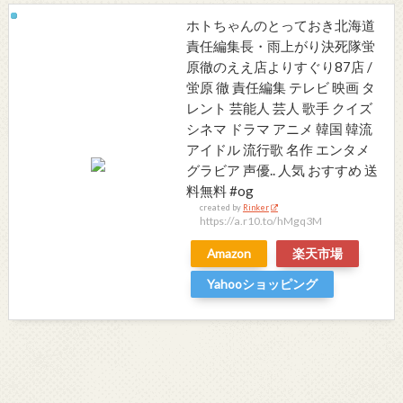
ホトちゃんのとっておき北海道
責任編集長・雨上がり決死隊蛍
原徹のええ店よりすぐり87店 /
蛍原 徹 責任編集 テレビ 映画 タ
レント 芸能人 芸人 歌手 クイズ
シネマ ドラマ アニメ 韓国 韓流
アイドル 流行歌 名作 エンタメ
グラビア 声優.. 人気 おすすめ 送
料無料 #og
created by
Rinker
https://a.r10.to/hMgq3M
Amazon
楽天市場
Yahooショッピング