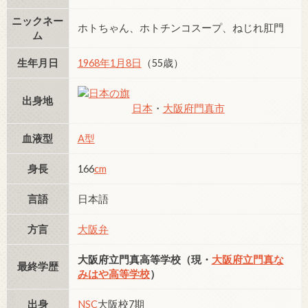
ニックネー
ホトちゃん、ホトチンコスープ、ねじれ肛門
ム
生年月日
1968年
1月8日
（55歳）
出身地
日本
・
大阪府
門真市
血液型
A型
身長
166
cm
言語
日本語
方言
大阪弁
大阪府立門真高等学校（現・
大阪府立門真な
最終学歴
みはや高等学校
）
出身
NSC
大阪校7期