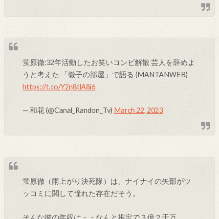
蛍原徹:32年活動したお笑いコンビ解散 芸人を辞めよ
うと考えた 「徹子の部屋」で語る (MANTANWEB)
https://t.co/Y2n8tlA8i6
— 和花 (@Canal_Randon_Tv)
March 22, 2023
蛍原徹（雨上がり決死隊）は、ナイナイの矢部がツ
ッコミに関して憧れた存在だそう。
そんな彼の年収は・・なんと推定で３億２千万