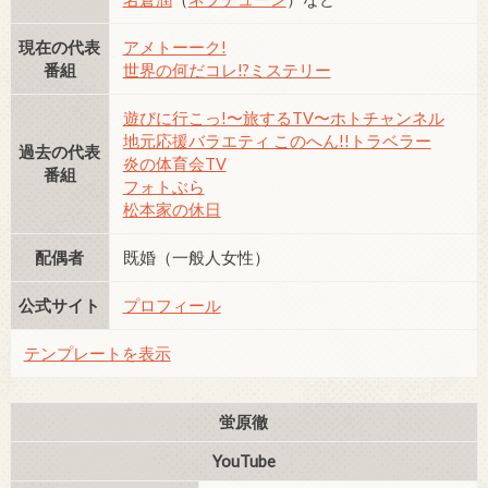
現在の代表
アメトーーク!
番組
世界の何だコレ!?ミステリー
遊びに行こっ!〜旅するTV〜ホトチャンネル
地元応援バラエティ このへん!!トラベラー
過去の代表
炎の体育会TV
番組
フォトぶら
松本家の休日
配偶者
既婚（一般人女性）
公式サイト
プロフィール
テンプレートを表示
蛍原徹
YouTube