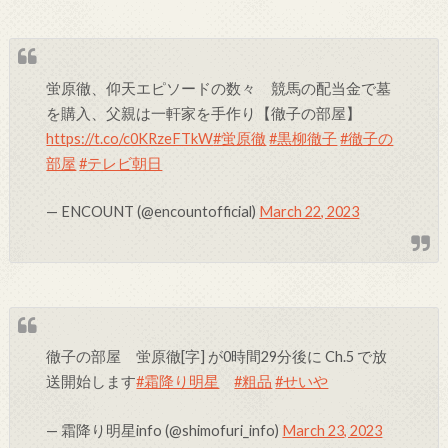
蛍原徹、仰天エピソードの数々 競馬の配当金で墓
を購入、父親は一軒家を手作り【徹子の部屋】
https://t.co/c0KRzeFTkW
#蛍原徹
#黒柳徹子
#徹子の
部屋
#テレビ朝日
— ENCOUNT (@encountofficial)
March 22, 2023
徹子の部屋 蛍原徹[字] が0時間29分後に Ch.5 で放
送開始します
#霜降り明星
#粗品
#せいや
— 霜降り明星info (@shimofuri_info)
March 23, 2023