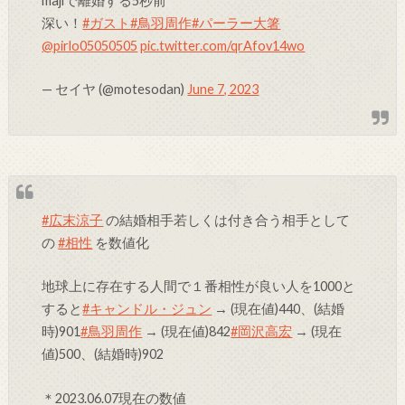
majiで離婚する5秒前
深い！
#ガスト
#鳥羽周作
#パーラー大箸
@pirlo05050505
pic.twitter.com/qrAfov14wo
— セイヤ (@motesodan)
June 7, 2023
#広末涼子
の結婚相手若しくは付き合う相手として
の
#相性
を数値化
地球上に存在する人間で１番相性が良い人を1000と
すると
#キャンドル・ジュン
→ (現在値)440、(結婚
時)901
#鳥羽周作
→ (現在値)842
#岡沢高宏
→ (現在
値)500、(結婚時)902
＊2023.06.07現在の数値