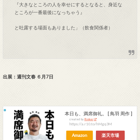
『大きなところの人を幸せにするとなると、身近な
ところが一番最後になっちゃう』
と吐露する場面もありました」（飲食関係者）
出展：週刊文春 ６月7日
本日も、満席御礼。 [ 鳥羽 周作 ]
created by
Rinker
https://a.r10.to/hMgq3M
Amazon
楽天市場