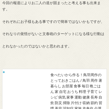
今回の報道によりお二人の道が固まったと考える事も出来ま
す。
それぞれにお子様もある事ですので簡単ではないかもですが、
それなりの覚悟がないと文春砲のターゲットになる様な行動は
とれなかったのではないかと思われます。
食べたいから作る！鳥羽周作の
とっておきごはん / 鳥羽 周作 著
暮らし お部屋 食事 毎日 晩ごは
ん 家 自宅 おうち 料理 子育て レ
シピ 病気 家事 運動 健康 長寿 自
炊 防災 掃除 片付け 収納 節約 習
慣 美容 認知症 家族 衣食住 介護