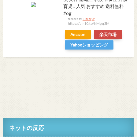
育児 .. 人気 おすすめ 送料無料
#og
created by
Rinker
https://a.r10.to/hMgq3M
Amazon
楽天市場
Yahooショッピング
ネットの反応