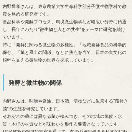
内野昌孝さんは、東京農業大学生命科学部分子微生物学科で教
授を務める研究者です。
食品科学や発酵プロセス、環境微生物学など幅広い分野に精通
し、長年にわたり“微生物と人との共生”をテーマに研究を続け
ています。
特に「発酵に関わる微生物の多様性」「地域発酵食品の科学的
保存」「菌と風土の関係」などに焦点を当て、日本の食文化の
根幹を支える微生物の世界を探求しています。
発酵と微生物の関係
内野さんは、味噌や醤油、日本酒、漬物などに生息する“蔵付き
菌”の生態を研究しています。
それぞれの蔵には異なる菌が棲みつき、その地域の気候・水
質・木桶の材質などが味わいを形作る要素となっています。
DNA解析や顕微鏡観察を通じて、菌の系統や働きを科学的に解