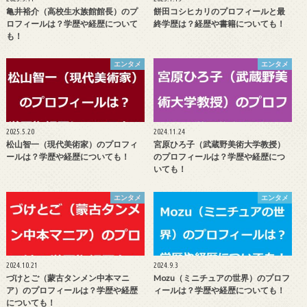
亀井裕介（高校生水族館館長）のプ
餅田コシヒカリのプロフィールと最
ロフィールは？学歴や経歴について
終学歴は？経歴や書籍についても！
も！
エンタメ
エンタメ
2025.5.20
2024.11.24
松山智一（現代美術家）のプロフィ
宮原ひろ子（武蔵野美術大学教授）
ールは？学歴や経歴についても！
のプロフィールは？学歴や経歴につ
いても！
エンタメ
エンタメ
2024.10.21
2024.9.3
づけとご（蒙古タンメン中本マニ
Mozu（ミニチュアの世界）のプロフ
ア）のプロフィールは？学歴や経歴
ィールは？学歴や経歴についても！
についても！