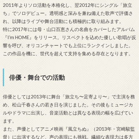
2011年よりソロ活動を本格化し、翌2012年にシングル「旅立
ち」でソロデビュー。透明感と深みを兼ね備えた歌声で評価さ
れ、以降はライブや舞台活動にも積極的に取り組みます。
特に2017年には母・山口百恵さんの名曲をカバーしたアルバム
『I’m HOME』をリリース。リスペクトを込めた優しい歌唱が反
響を呼び、オリコンチャートでも上位にランクインしました。
この作品を機に、世代を超えて支持を集める存在となります。
俳優・舞台での活動
俳優としては2013年に舞台「旅立ち〜足寄より〜」で主演を務
め、松山千春さんの若き日を演じました。その後もミュージカ
ルやドラマに出演し、音楽活動とは異なる表現の幅を広げてい
ます。
また、声優としてアニメ映画『風立ちぬ』（2013年・宮崎駿監
督）に出演するなど、声の表現にも挑戦。繊細な表現力は多方