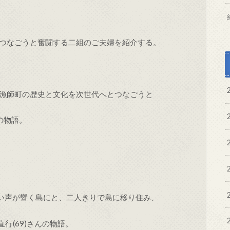
つなごうと奮闘する二組のご夫婦を紹介する。
漁師町の歴史と文化を次世代へとつなごうと
)の物語。
い声が響く島にと、二人きりで島に移り住み、
行(69)さんの物語。