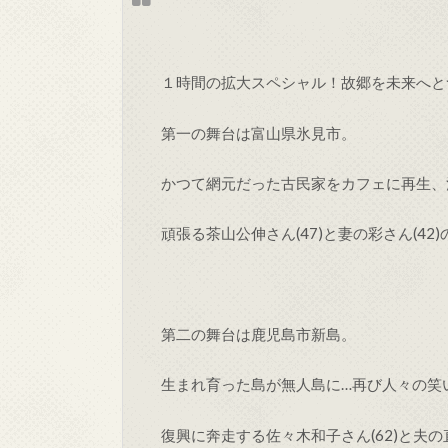
１時間の拡大スペシャル！故郷を未来へと
第一の舞台は富山県氷見市。
かつて網元だった古民家をカフェに再生、
頑張る茶山公伸さん(47)と妻の彩さん(42
第二の舞台は鹿児島市新島。
生まれ育った島が無人島に…再び人々の笑
復興に奔走する佐々木和子さん(62)と夫の直