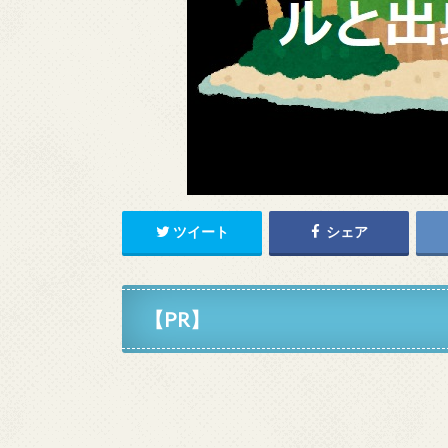
ツイート
シェア
【PR】