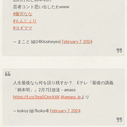
芸者コント思い出したわwww
#藤沢なな
#もんじょり
#ヨギママ
— まこと (@24Kissineyes)
February 7, 2024
人生最後なら何を語り残すか？ Eテレ『最後の講義
「柄本明」』2月7日放送 – amass
https://t.co/Sea5QpsK6K
@amass_jp
より
— kokoy (@7koko4)
February 7, 2024