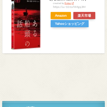
created by
Rinker
https://a.r10.to/hMgq3M
Amazon
楽天市場
Yahooショッピング