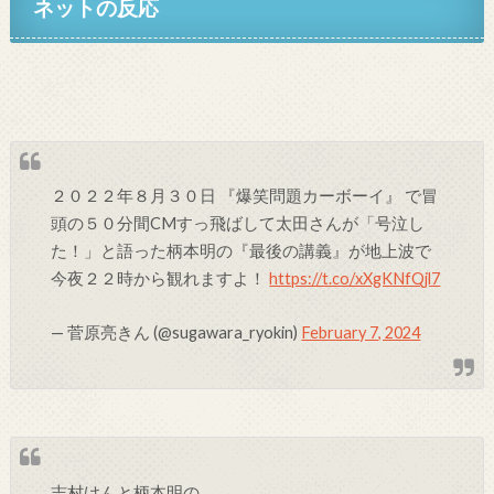
ネットの反応
２０２２年８月３０日 『爆笑問題カーボーイ』 で冒
頭の５０分間CMすっ飛ばして太田さんが「号泣し
た！」と語った柄本明の『最後の講義』が地上波で
今夜２２時から観れますよ！
https://t.co/xXgKNfQjl7
— 菅原亮きん (@sugawara_ryokin)
February 7, 2024
志村けんと柄本明の