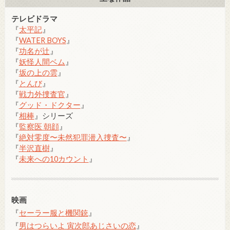
テレビドラマ
『
太平記
』
『
WATER BOYS
』
『
功名が辻
』
『
妖怪人間ベム
』
『
坂の上の雲
』
『
とんび
』
『
戦力外捜査官
』
『
グッド・ドクター
』
『
相棒
』シリーズ
『
監察医 朝顔
』
『
絶対零度〜未然犯罪潜入捜査〜
』
『
半沢直樹
』
『
未来への10カウント
』
映画
『
セーラー服と機関銃
』
『
男はつらいよ 寅次郎あじさいの恋
』