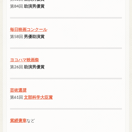
第84回
助演男優賞
毎日映画コンクール
第58回
男優助演賞
ヨコハマ映画祭
第26回
助演男優賞
芸術選奨
第61回
文部科学大臣賞
紫綬褒章
など