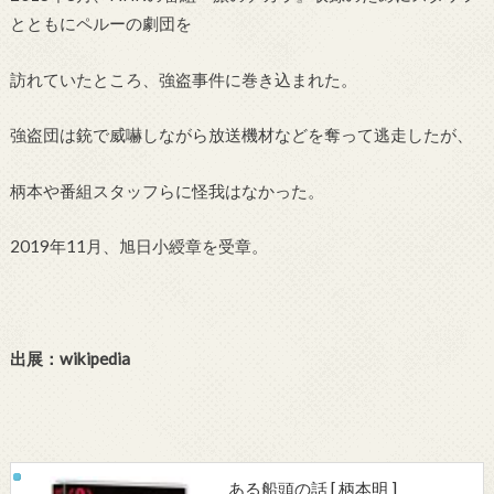
とともにペルーの劇団を
訪れていたところ、強盗事件に巻き込まれた。
強盗団は銃で威嚇しながら放送機材などを奪って逃走したが、
柄本や番組スタッフらに怪我はなかった。
2019年11月、旭日小綬章を受章。
出展：wikipedia
ある船頭の話 [ 柄本明 ]