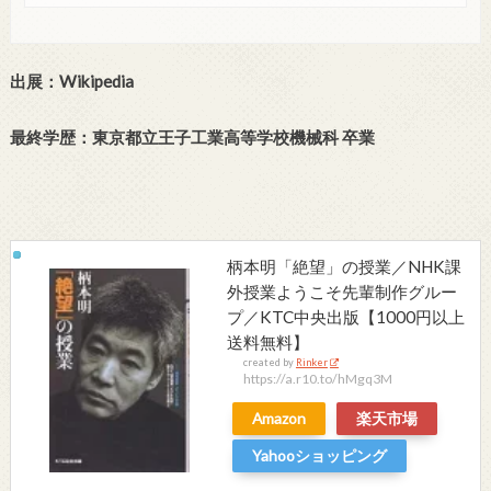
出展：Wikipedia
最終学歴：東京都立王子工業高等学校機械科 卒業
柄本明「絶望」の授業／NHK課
外授業ようこそ先輩制作グルー
プ／KTC中央出版【1000円以上
送料無料】
created by
Rinker
https://a.r10.to/hMgq3M
Amazon
楽天市場
Yahooショッピング