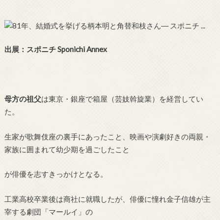
出展：スポニチ Sponichi Annex
母方の祖父
は東京・銀座で箱屋（芸妓斡旋業）を経営してい
た。
生家が歌舞伎座の裏手にあったこと、映画や演劇好きの両親・
家族に囲まれて幼少期を過ごしたこと
が俳優を志すきっかけとなる。
工業高校卒業後は商社に就職したが、俳優に憧れ金子信雄が主
宰する劇団「マールイ」の