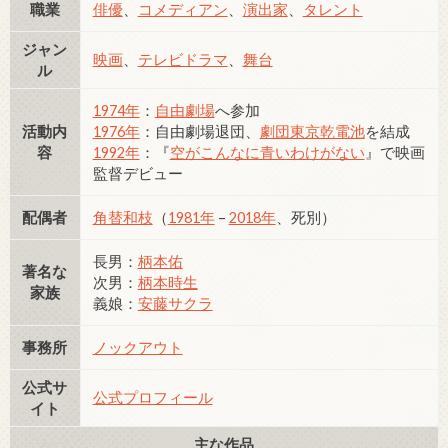
職業
俳優
、
コメディアン
、
演出家
、
タレント
ジャン
映画
、
テレビドラマ
、
舞台
ル
1974年
：
自由劇場
へ参加
活動内
1976年
：自由劇場退団、
劇団東京乾電池
を結成
容
1992年
：『
空がこんなに青いわけがない
』で映画
監督デビュー
配偶者
角替和枝
（
1981年
–
2018年
、死別）
長男：
柄本佑
著名な
次男：
柄本時生
家族
義娘：
安藤サクラ
事務所
ノックアウト
公式サ
公式プロフィール
イト
主な作品