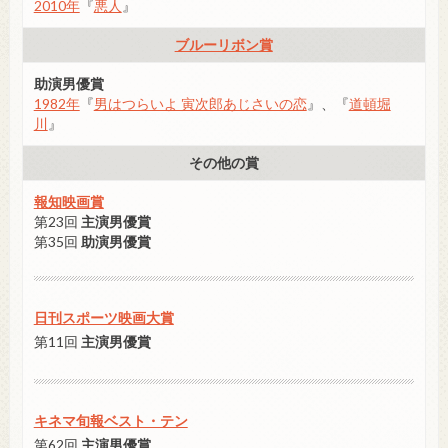
2010年
『
悪人
』
ブルーリボン賞
助演男優賞
1982年
『
男はつらいよ 寅次郎あじさいの恋
』、『
道頓堀
川
』
その他の賞
報知映画賞
第23回
主演男優賞
第35回
助演男優賞
日刊スポーツ映画大賞
第11回
主演男優賞
キネマ旬報ベスト・テン
第62回
主演男優賞