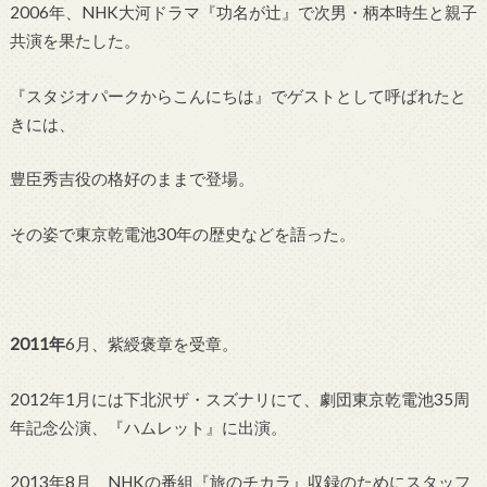
2006年、NHK大河ドラマ『功名が辻』で次男・柄本時生と親子
共演を果たした。
『スタジオパークからこんにちは』でゲストとして呼ばれたと
きには、
豊臣秀吉役の格好のままで登場。
その姿で東京乾電池30年の歴史などを語った。
2011年
6月、紫綬褒章を受章。
2012年1月には下北沢ザ・スズナリにて、劇団東京乾電池35周
年記念公演、『ハムレット』に出演。
2013年8月、NHKの番組『旅のチカラ』収録のためにスタッフ