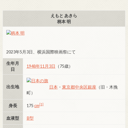
えもと あきら
柄本 明
2023年5月3日、横浜国際映画祭にて
生年月
1948年
11月3日
（75歳）
日
出生地
日本
・
東京都
中央区
銀座
（旧・木挽
町）
[1]
身長
175
cm
血液型
B型