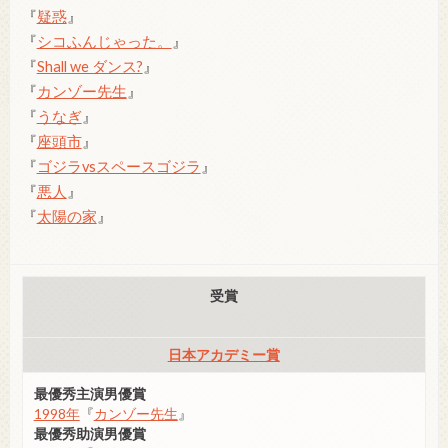
『
疑惑
』
『
シコふんじゃった。
』
『
Shall we ダンス?
』
『
カンゾー先生
』
『
うなぎ
』
『
座頭市
』
『
ゴジラvsスペースゴジラ
』
『
悪人
』
『
太陽の家
』
受賞
日本アカデミー賞
最優秀主演男優賞
1998年
『
カンゾー先生
』
最優秀助演男優賞