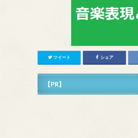
ツイート
シェア
【PR】