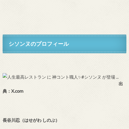
シソンヌのプロフィール
出
典：X.com
長谷川忍（はせがわ しのぶ）