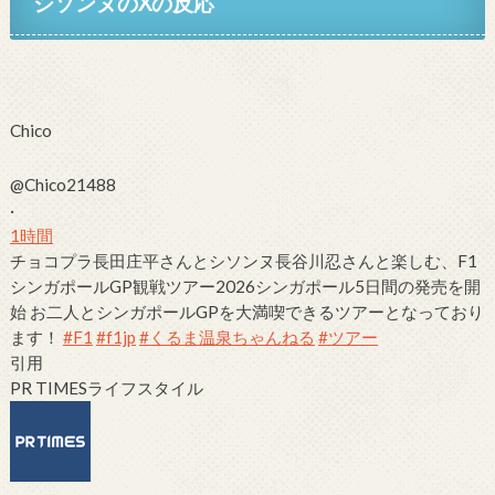
シソンヌのXの反応
Chico
@Chico21488
·
1時間
チョコプラ長田庄平さんと
シソンヌ
長谷川忍さんと楽しむ、F1
シンガポールGP観戦ツアー2026シンガポール5日間の発売を開
始
お二人とシンガポールGPを大満喫できるツアーとなっており
ます！
#F1
#f1jp
#くるま温泉ちゃんねる
#ツアー
引用
PR TIMESライフスタイル