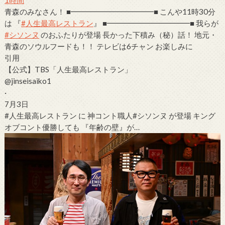
1時間
青森のみなさん！ ■━━━━━━━━━━━■ こんや11時30分
は
『
#人生最高レストラン
』 ■━━━━━━━━━━━■ 我らが
#シソンヌ
のおふたりが登場
長かった下積み（秘）話！ 地元・
青森のソウルフードも！！ テレビは6チャン
お楽しみに
引用
【公式】TBS「人生最高レストラン」
@jinseisaiko1
·
7月3日
#人生最高レストラン
に 神コント職人
#シソンヌ
が登場
キング
オブコント優勝しても 『年齢の壁』が…