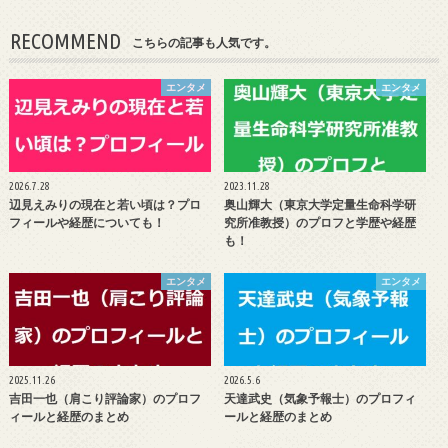
RECOMMEND
こちらの記事も人気です。
エンタメ
エンタメ
2026.7.28
2023.11.28
辺見えみりの現在と若い頃は？プロ
奥山輝大（東京大学定量生命科学研
フィールや経歴についても！
究所准教授）のプロフと学歴や経歴
も！
エンタメ
エンタメ
2025.11.26
2026.5.6
吉田一也（肩こり評論家）のプロフ
天達武史（気象予報士）のプロフィ
ィールと経歴のまとめ
ールと経歴のまとめ