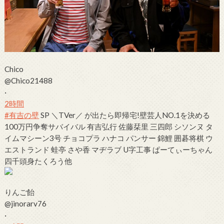
Chico
@Chico21488
·
2時間
#有吉の壁
SP ＼TVer／
が出たら即帰宅!壁芸人NO.1を決める
100万円争奪サバイバル
有吉弘行 佐藤栞里 三四郎
シソンヌ
タ
イムマシーン3号 チョコプラ ハナコ パンサー 錦鯉 囲碁将棋 ウ
エストランド 蛙亭 さや香 マヂラブ U字工事 ぱーてぃーちゃん
四千頭身たくろう他
りんご飴
@jinorarv76
·