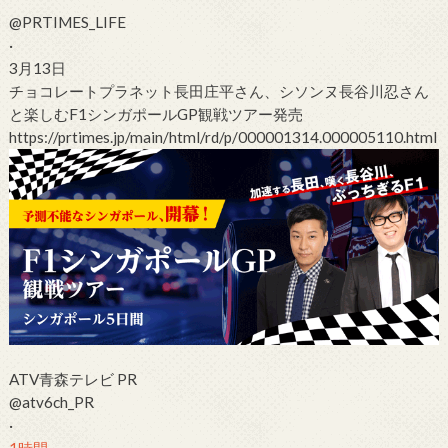
@PRTIMES_LIFE
·
3月13日
チョコレートプラネット長田庄平さん、シソンヌ長谷川忍さん
と楽しむF1シンガポールGP観戦ツアー発売
https://
prtimes.jp/main/html/rd/p
/000001314.000005110.html
ATV青森テレビ PR
@atv6ch_PR
·