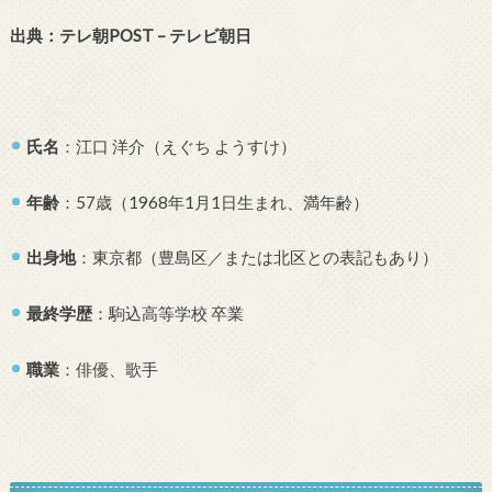
出典：テレ朝POST – テレビ朝日
氏名
：江口 洋介（えぐち ようすけ）
年齢
：57歳（1968年1月1日生まれ、満年齢）
出身地
：東京都（豊島区／または北区との表記もあり）
最終学歴
：駒込高等学校 卒業
職業
：俳優、歌手