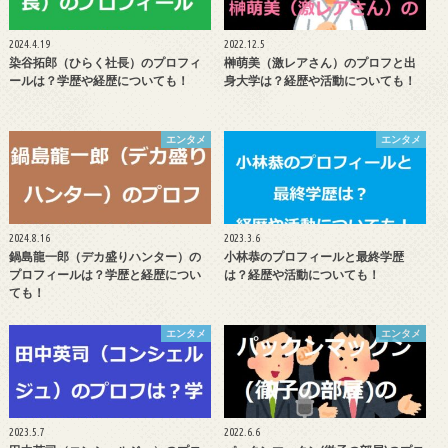
2024.4.19
2022.12.5
染谷拓郎（ひらく社長）のプロフィ
榊萌美（激レアさん）のプロフと出
ールは？学歴や経歴についても！
身大学は？経歴や活動についても！
エンタメ
エンタメ
2024.8.16
2023.3.6
鍋島龍一郎（デカ盛りハンター）の
小林恭のプロフィールと最終学歴
プロフィールは？学歴と経歴につい
は？経歴や活動についても！
ても！
エンタメ
エンタメ
2023.5.7
2022.6.6