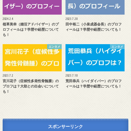
2024.2.4
2023.7.20
植草美幸（婚活アドバイザー）のプ
田中裕二（小泉成器会長）のプロフ
ロフィールは？学歴や経歴について
ィールは？学歴や経歴についても！
も！
エンタメ
エンタメ
2023.7.2
2023.7.10
宮川花子（症候性多発性骨髄腫）の
荒田恭兵（ハイダイバー）のプロフ
プロフは？大助との出会いについて
ィールは？学歴や経歴についても！
も！
スポンサーリンク