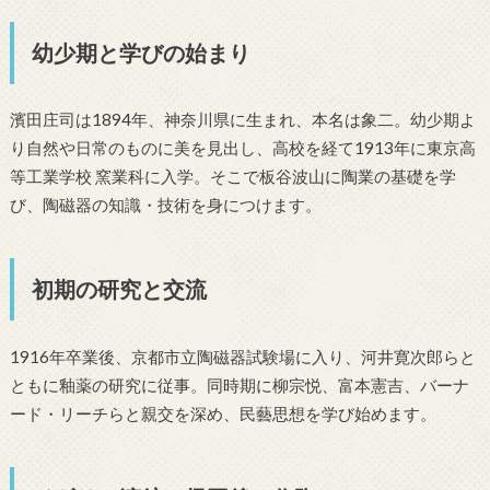
幼少期と学びの始まり
濱田庄司は1894年、神奈川県に生まれ、本名は象二。幼少期よ
り自然や日常のものに美を見出し、高校を経て1913年に東京高
等工業学校 窯業科に入学。そこで板谷波山に陶業の基礎を学
び、陶磁器の知識・技術を身につけます。
初期の研究と交流
1916年卒業後、京都市立陶磁器試験場に入り、河井寛次郎らと
ともに釉薬の研究に従事。同時期に柳宗悦、富本憲吉、バーナ
ード・リーチらと親交を深め、民藝思想を学び始めます。