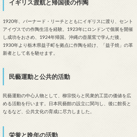
イギリス渡航と帰国後の作陶
1920年、バーナード・リーチとともにイギリスに渡り、セント
アイヴスでの作陶生活を経験。1923年にロンドンで個展を開催
し成功をおさめ、1924年帰国。沖縄の壺屋窯で学んだ後、
1930年より栃木県益子町を拠点に作陶を続け、「益子焼」の革
新者として名を馳せます。
民藝運動と公共的活動
民藝運動の中心人物として、柳宗悦らと民衆的工芸の価値を広
める活動を行います。日本民藝館の設立に関与し、後に館長と
なるなど、公共文化の育成に尽力しました。
栄誉と晩年の活動