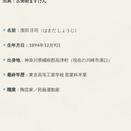
出典：古美術ますけん
名前
：濱田 庄司（はまだ しょうじ）
生年月日
：1894年12月9日
出身地
：神奈川県橘樹郡高津村（現在の川崎市溝口）
最終学歴
：東京高等工業学校 窯業科卒業
職業
：陶芸家／民藝運動家