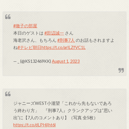
#徹子の部屋
本日のゲストは
#田辺誠一
さん
海老沢さん、もちろん
#刑事7人
のお話もされますよ
ね
#テレビ朝日
https://t.co/arlLZfVC1L
— _ (@KS132469KK)
August 1, 2023
ジャニーズWEST小瀧望「これから先もないであろ
う終わり方」 『刑事7人』クランクアップは“思い
出”に【7人のコメントあり】（写真 全5枚）
https://t.co/dLPHjIht6l