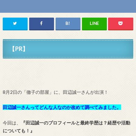
【PR】
8月2日の「徹子の部屋
」に、田辺誠一さん
が出演！
田辺誠一
さんってどんな人なのか改めて調べてみました。
今回は、
『
田辺誠一
のプロフィールと最終学歴は？経歴や活動
についても！』