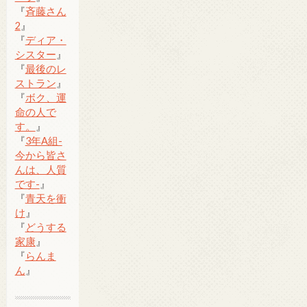
『
斉藤さん
2
』
『
ディア・
シスター
』
『
最後のレ
ストラン
』
『
ボク、運
命の人で
す。
』
『
3年A組-
今から皆さ
んは、人質
です-
』
『
青天を衝
け
』
『
どうする
家康
』
『
らんま
ん
』