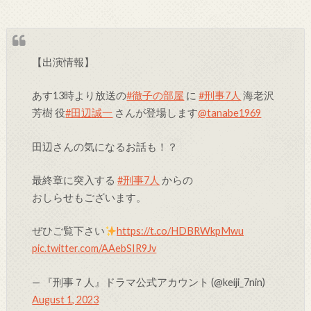
【出演情報】
あす13時より放送の
#徹子の部屋
に
#刑事7人
海老沢
芳樹 役
#田辺誠一
さんが登場します
@tanabe1969
田辺さんの気になるお話も！？
最終章に突入する
#刑事7人
からの
おしらせもございます。
ぜひご覧下さい
https://t.co/HDBRWkpMwu
pic.twitter.com/AAebSIR9Jv
— 『刑事７人』ドラマ公式アカウント (@keiji_7nin)
August 1, 2023