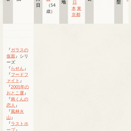
地
型
日
日
（54
本
東
歳）
京都
『
ガラスの
仮面
』シリ
ーズ
『
らせん
』
『
フードフ
ァイト
』
『
2001年の
おとこ運
』
『
南くんの
恋人
』
『
風林火
山
』
『
ラストホ
ープ
』