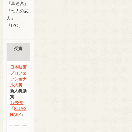
『草迷宮』
『七人の恋
人』
『IZO』
受賞
日本映画
プロフェ
ッショナ
ル大賞
新人奨励
賞
1998年
『
BLUES
HARP
』