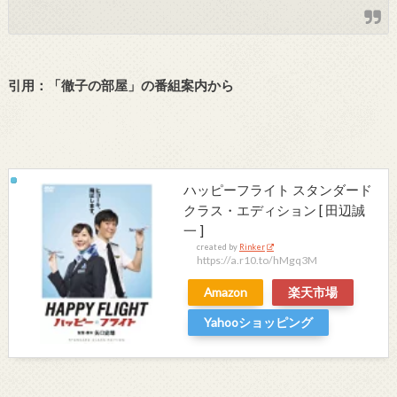
引用：「徹子の部屋
」の番組案内から
ハッピーフライト スタンダード
クラス・エディション [ 田辺誠
一 ]
created by
Rinker
https://a.r10.to/hMgq3M
Amazon
楽天市場
Yahooショッピング