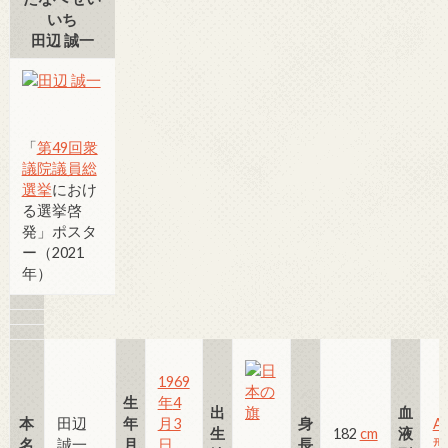
いち
田辺 誠一
「
第49回衆
議院議員総
選挙
におけ
る選挙啓
発」ポスタ
ー（2021
年）
1969
生
年
4
出
血
本
田辺
年
月3
身
A
生
182
cm
液
名
誠一
月
日
長
型