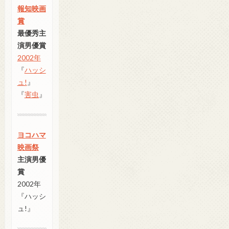
報知映画
賞
最優秀主
演男優賞
2002年
『
ハッシ
ュ!
』
『
害虫
』
ヨコハマ
映画祭
主演男優
賞
2002年
『ハッシ
ュ!』