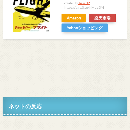
created by
Rinker
https://a.r10.to/hMgq3M
Amazon
楽天市場
Yahooショッピング
ネットの反応