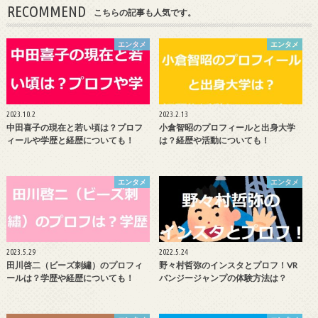
RECOMMEND
こちらの記事も人気です。
エンタメ
エンタメ
2023.10.2
2023.2.13
中田喜子の現在と若い頃は？プロフ
小倉智昭のプロフィールと出身大学
ィールや学歴と経歴についても！
は？経歴や活動についても！
エンタメ
エンタメ
2023.5.29
2022.5.24
田川啓二（ビーズ刺繡）のプロフィ
野々村哲弥のインスタとプロフ！VR
ールは？学歴や経歴についても！
バンジージャンプの体験方法は？