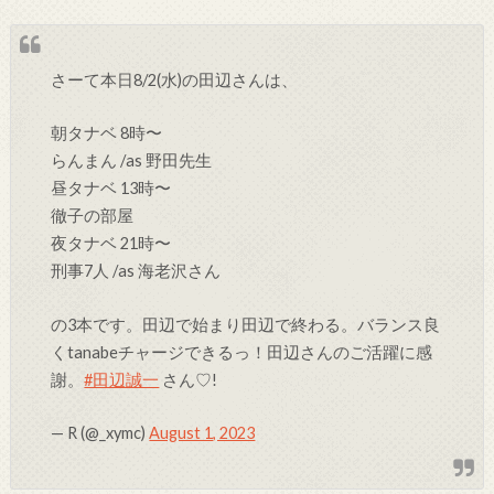
さーて本日8/2(水)の田辺さんは、
朝タナベ 8時〜
らんまん /as 野田先生
昼タナベ 13時〜
徹子の部屋
夜タナベ 21時〜
刑事7人 /as 海老沢さん
の3本です。田辺で始まり田辺で終わる。バランス良
くtanabeチャージできるっ！田辺さんのご活躍に感
謝。
#田辺誠一
さん♡!
— R (@_xymc)
August 1, 2023