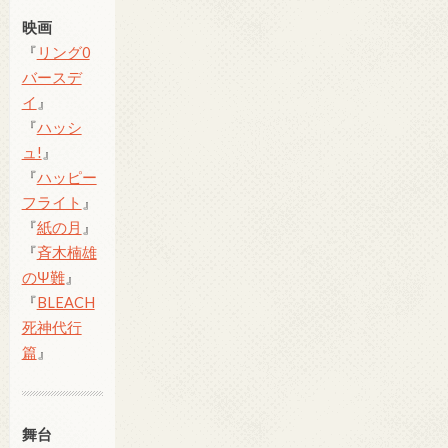
映画
『
リング0
バースデ
イ
』
『
ハッシ
ュ!
』
『
ハッピー
フライト
』
『
紙の月
』
『
斉木楠雄
のΨ難
』
『
BLEACH
死神代行
篇
』
舞台