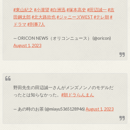
#東山紀之
#小瀧望
#白洲迅
#塚本高史
#田辺誠一
#吉
田鋼太郎
#北大路欣也
#ジャニーズWEST
#テレ朝
#
ドラマ
#刑事7人
— ORICON NEWS（オリコンニュース） (@oricon)
August 1, 2023
野田先生の田辺誠一さんがメンズノンノのモデルだ
ったとは知らなかった。
#朝ドラらんまん
— あの時のお茶 (@miayu5365128946)
August 1, 2023