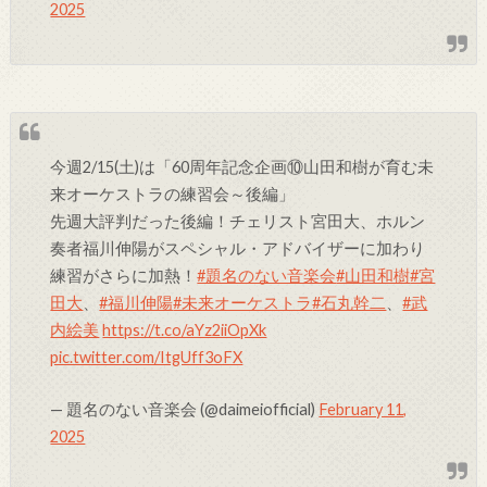
2025
今週2/15(土)は「60周年記念企画⑩山田和樹が育む未
来オーケストラの練習会～後編」
先週大評判だった後編！チェリスト宮田大、ホルン
奏者福川伸陽がスペシャル・アドバイザーに加わり
練習がさらに加熱！
#題名のない音楽会
#山田和樹
#宮
田大
、
#福川伸陽
#未来オーケストラ
#石丸幹二
、
#武
内絵美
https://t.co/aYz2iiOpXk
pic.twitter.com/ItgUff3oFX
— 題名のない音楽会 (@daimeiofficial)
February 11,
2025