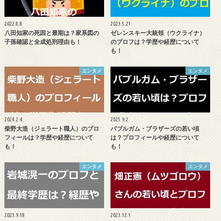
2022.8.8
2023.5.21
八田知家の死因と最期は？家系図の
ゼレンスキー大統領（ウクライナ）
子孫確認と全成処刑理由も！
のプロフは？学歴や経歴について
も！
エンタメ
エンタメ
2024.2.4
2025.9.2
柴野大造（ジェラート職人）のプロ
バブルガム・ブラザーズの若い頃
フィールは？学歴や経歴について
は？プロフィールや経歴について
も！
も！
エンタメ
エンタメ
2023.9.18
2023.12.1