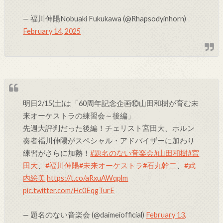
— 福川伸陽Nobuaki Fukukawa (@Rhapsodyinhorn)
February 14, 2025
明日2/15(土)は「60周年記念企画⑩山田和樹が育む未
来オーケストラの練習会～後編」
先週大評判だった後編！チェリスト宮田大、ホルン
奏者福川伸陽がスペシャル・アドバイザーに加わり
練習がさらに加熱！
#題名のない音楽会
#山田和樹
#宮
田大
、
#福川伸陽
#未来オーケストラ
#石丸幹二
、
#武
内絵美
https://t.co/aRxuAWqplm
pic.twitter.com/Hc0EqgTurE
— 題名のない音楽会 (@daimeiofficial)
February 13,