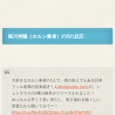
福川伸陽（ホルン奏者）
のXの反応
大好きなホルン奏者の1人で、僕の友人でもある日本
フィル首席の信末碩才くん
@nobunobu_horn
の、シ
ュトラウスの2番の録音がリリースされました！
めっちゃ上手くて良い音だし、若さ溢れる瑞々しい
音楽だから聴いてみてー！
https://t.co/l9by9zX2iC
https://t.co/jbGfYeYV9O