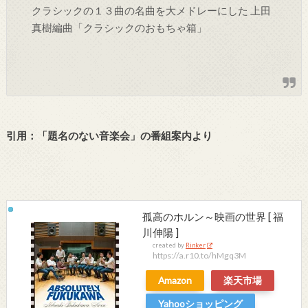
クラシックの１３曲の名曲を大メドレーにした 上田
真樹編曲「クラシックのおもちゃ箱」
引用：「題名のない音楽会」の番組案内より
孤高のホルン～映画の世界 [ 福
川伸陽 ]
created by
Rinker
https://a.r10.to/hMgq3M
Amazon
楽天市場
Yahooショッピング