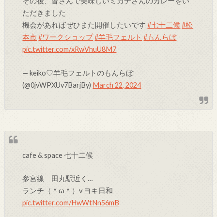
その後、皆さんで美味しいミカチさんのカレーをい
ただきました
機会があればぜひまた開催したいです
#七十二候
#松
本市
#ワークショップ
#羊毛フェルト
#もんらぼ
pic.twitter.com/xRwVhuU8M7
— keiko♡羊毛フェルトのもんらぼ
(@0jvWPXUv7BarjBy)
March 22, 2024
cafe & space 七十二候
参宮線 田丸駅近く…
ランチ（＾ω＾）v ヨキ日和
pic.twitter.com/HwWtNn56mB