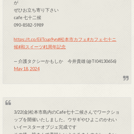
が
ぜひお立ち寄り下さい
cafe 七十二候
090-8582-5989
https://t.co/EiiTcup9yn
#松本市カフェ
#カフェ七十ニ
候
#和スイーツ
#1周年記念
— 介護タクシーかもしか 今井貴雄 (@TI04130656)
May 18, 2024
3/22(金)松本市島内のCafe七十二候さんでワークショ
ップを開催いたしました。ウサギやひよこのかわい
いイースターオブジェ完成です