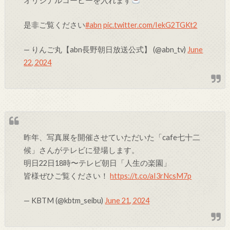
オリジナルコーヒーを入れます
是非ご覧ください
#abn
pic.twitter.com/IekG2TGKt2
— りんご丸【abn長野朝日放送公式】 (@abn_tv)
June
22, 2024
昨年、写真展を開催させていただいた「cafe七十二
候」さんがテレビに登場します。
明日22日18時〜テレビ朝日「人生の楽園」
皆様ぜひご覧ください！
https://t.co/aI3rNcsM7p
— KBTM (@kbtm_seibu)
June 21, 2024