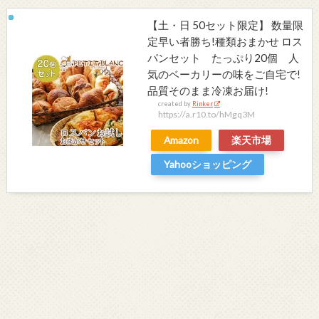
【土・日 50セット限定】 数量限
定早い者勝ち!種類おまかせ ロス
パンセット たっぷり20個 人
気のベーカリーの味をご自宅で!
品質そのまま冷凍お届け!
created by
Rinker
https://a.r10.to/hMgq3M
Amazon
楽天市場
Yahooショッピング