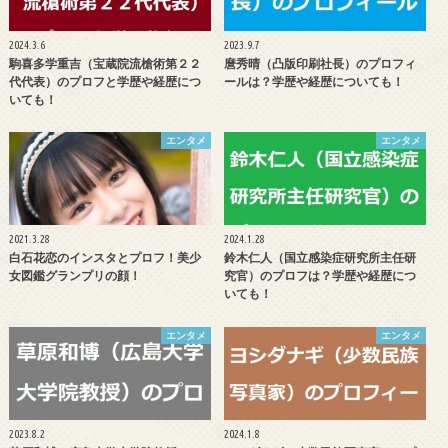
2024.3.6
2023.9.7
駒喜多学重吉（宝蔵院流槍術第２２
麿秀晴（凸版印刷社長）のプロフィ
代代表）のプロフと学歴や経歴につ
ールは？学歴や経歴についても！
いても！
エンタメ
エンタメ
2021.3.28
2024.1.28
白石花恋のインスタとプロフ！美少
鈴木仁人（国立感染症研究所主任研
女図鑑グランプリの顔！
究官）のプロフは？学歴や経歴につ
いても！
エンタメ
エンタメ
2023.8.2
2024.1.8