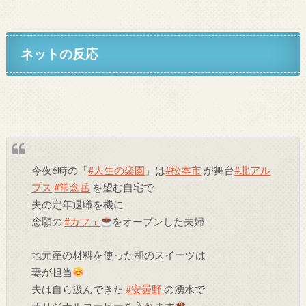
ネットの反応
今夜6時の「
#人生の楽園
」は
#松本市
が舞台
#北アル
プス
#常念岳
を望む自宅で
夫の定年退職を機に
念願の
#カフェ
をオープンした夫婦
地元産の材料を使った和のスイーツは
妻が担当
夫は自ら汲んできた
#安曇野
の湧水で