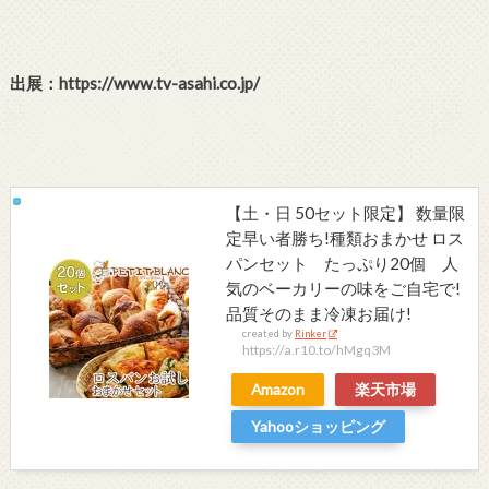
出展：https://www.tv-asahi.co.jp/
【土・日 50セット限定】 数量限
定早い者勝ち!種類おまかせ ロス
パンセット たっぷり20個 人
気のベーカリーの味をご自宅で!
品質そのまま冷凍お届け!
created by
Rinker
https://a.r10.to/hMgq3M
Amazon
楽天市場
Yahooショッピング