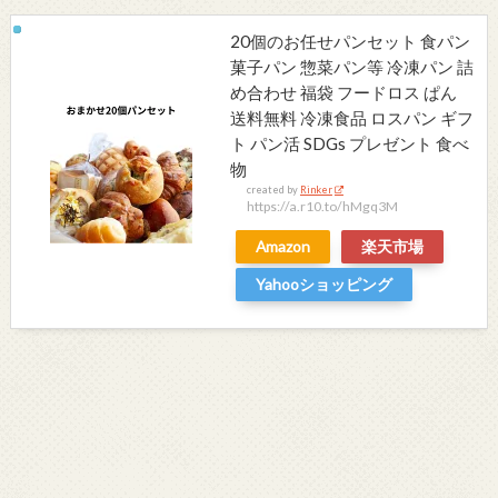
20個のお任せパンセット 食パン
菓子パン 惣菜パン等 冷凍パン 詰
め合わせ 福袋 フードロス ぱん
送料無料 冷凍食品 ロスパン ギフ
ト パン活 SDGs プレゼント 食べ
物
created by
Rinker
https://a.r10.to/hMgq3M
Amazon
楽天市場
Yahooショッピング