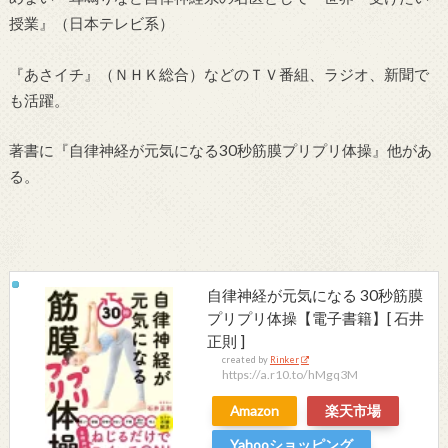
授業』（日本テレビ系）
『あさイチ』（ＮＨＫ総合）などのＴＶ番組、ラジオ、新聞で
も活躍。
著書に『自律神経が元気になる30秒筋膜プリプリ体操』他があ
る。
自律神経が元気になる 30秒筋膜
プリプリ体操【電子書籍】[ 石井
正則 ]
created by
Rinker
https://a.r10.to/hMgq3M
Amazon
楽天市場
Yahooショッピング