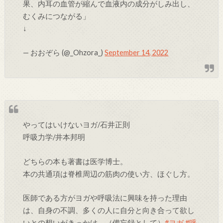
果、内耳の血管が縮んで血液内の成分がしみ出し、
むくみにつながる」
↓
— おおぞら (@_Ohzora_)
September 14, 2022
やってはいけないヨガ/石井正則
呼吸力学/井本邦明
どちらの本も著書は医学博士。
本の共通項は脊椎周辺の筋肉の使い方、ほぐし方。
医師である方がヨガや呼吸法に興味を持った理由
は、自身の不調、多くの人に自分と向き合って欲し
いとの想いがきっかけ。（備忘録として）
#ヨガ
#呼