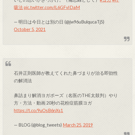
吸法
pic.twitter.com/iL6GFvIDaM
— 明日は今日とは別の日 (@jw96uBulqucaTj5)
October 5, 2021
石井正則医師が教えてくれた鼻づまりが治る即効性
の解消法
鼻詰まり解消ヨガポーズ（名医のTHE太鼓判）やり
方・方法・動画 20秒の花粉症筋膜ヨガ
https://t.co/9uOsB6nXs1
— BLOG (@blog_tweets)
March 25, 2019