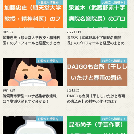
お役立ち情報を！
お役立ち情報を！
2025.9.7
2025.10.19
加藤忠史（順天堂大学教授・精神科
泉並木（武蔵野赤十字病院名誉院
医）のプロフィールと経歴のまとめ
長）のプロフィールと経歴のまとめ
お役立ち情報を！
お役立ち情報を！
2021.9.28
2024.9.26
筑紫野市新型コロナ感染者数速報
DAIGOも台所【干ししいたけと春雨
は？増減状況もすぐ分かる！
の煮込み】の材料と作り方は？
お役立ち情報を！
お役立ち情報を！