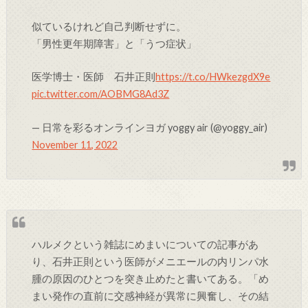
似ているけれど自己判断せずに。
「男性更年期障害」と「うつ症状」
医学博士・医師 石井正則
https://t.co/HWkezgdX9e
pic.twitter.com/AOBMG8Ad3Z
— 日常を彩るオンラインヨガ yoggy air (@yoggy_air)
November 11, 2022
ハルメクという雑誌にめまいについての記事があ
り、石井正則という医師がメニエールの内リンパ水
腫の原因のひとつを突き止めたと書いてある。「め
まい発作の直前に交感神経が異常に興奮し、その結