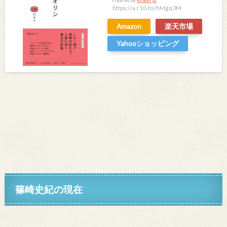
created by
Rinker
https://a.r10.to/hMgq3M
Amazon
楽天市場
Yahooショッピング
篠崎史紀の現在