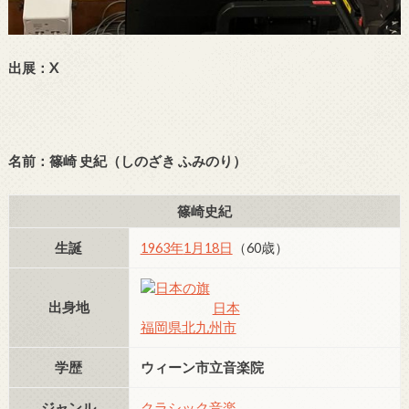
出展：X
名前：篠崎 史紀（しのざき ふみのり）
篠崎史紀
生誕
1963年
1月18日
（60歳）
出身地
日本
福岡県
北九州市
学歴
ウィーン市立音楽院
ジャンル
クラシック音楽