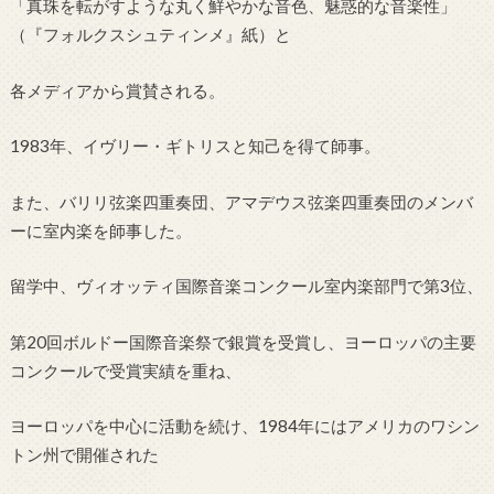
「真珠を転がすような丸く鮮やかな音色、魅惑的な音楽性」
（『フォルクスシュティンメ』紙）と
各メディアから賞賛される。
1983年、イヴリー・ギトリスと知己を得て師事。
また、バリリ弦楽四重奏団、アマデウス弦楽四重奏団のメンバ
ーに室内楽を師事した。
留学中、ヴィオッティ国際音楽コンクール室内楽部門で第3位、
第20回ボルドー国際音楽祭で銀賞を受賞し、ヨーロッパの主要
コンクールで受賞実績を重ね、
ヨーロッパを中心に活動を続け、1984年にはアメリカのワシン
トン州で開催された