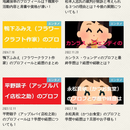
地藏保幸のプロフィールは？職業や
松本人志氏の裁判が敗訴と考えられ
活動内容と肩書や資格が凄い！
る３つの理由とは？今後の展開につ
いても！
エンタメ
エンタメ
2026.7.18
2022.11.20
鴨下ふみえ（フラワークラフト作
カンラス ・ウェンディのプロフと最
家）のプロフィールと経歴のまとめ
終学歴は？経歴や経験とは？
エンタメ
エンタメ
2023.12.11
2022.7.18
平野顕子（アップルパイ店松之助）
永松真依（かつお食堂）のプロフと
のプロフィールは？学歴や経歴につ
学歴や経歴は？旦那やお子様も！
いても！