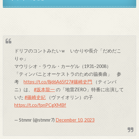
ドリフのコントみたいｗ いかりや長介「だめだこ
りゃ」
マウリシオ・ラウル・カーゲル（1931–2008）
「ティンパニとオーケストラのための協奏曲」 参
考
https://t.co/8jd6A65f27
#篠崎史門
（ティンパ
ニ）は、
#坂本龍一
の「地雷ZERO」特番に出演して
いた
#篠崎史紀
（ヴァイオリン）の子
https://t.co/fpnPCgXMBf
— Stmmr (@stmmr7)
December 10, 2023