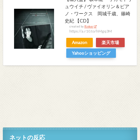
ュウイチ / ヴァイオリン＆ピア
ノ・ワークス 岡城千歳、篠崎
史紀 【CD】
created by
Rinker
https://a.r10.to/hMgq3M
Amazon
楽天市場
Yahooショッピング
ネットの反応