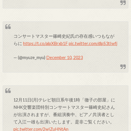
コンサートマスター篠崎史紀氏の存在感いつもなが
らに
https://t.co/alpXBrxb1F
pic.twitter.com/dlpS3tIwfj
— (@myuze_myu)
December 10, 2023
12月11日(月)テレビ朝日系午後1時「徹子の部屋」に
NHK交響楽団特別コンサートマスター篠崎史紀さん
が出演されますが、番組演奏中、ピアノ共演者とし
て入江一雄も出演いたします。是非ご覧ください。
pic.twitter.com/2wIZuHNtAn