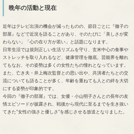
晩年の活動と現在
近年はテレビ出演の機会が減ったものの、節目ごとに『徹子の
部屋』などで近況を語ることがあり、そのたびに「美しさが変
わらない」「心の在り方が若い」と話題になります。
日常生活では規則正しい生活リズムを守り、玄米中心の食事や
ストレッチを取り入れるなど、健康管理を徹底。芸能界を離れ
てもなお、その姿勢は多くの女性たちの憧れとなっています。
また、亡き夫・井上梅次監督との思い出や、共演者たちとの交
流についても語ることが多く、年齢を重ねても人との絆を大切
にする姿勢が印象的です。
今回の『徹子の部屋』では、女優・小山明子さんとの長年の友
情エピソードが披露され、戦後から現代に至るまでを生き抜い
てきた“女性の強さと優しさ”を感じさせる放送となりました。