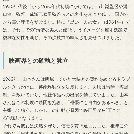
1950年代後半から1960年代初頭にかけては、市川崑監督や溝
口健二監督、成瀬巳喜男監督らとの名作を次々と残し、国内外
から高い評価を受けます。特に『黒い十人の女』（1961年）で
は、それまでの“清楚な美人女優”というイメージを覆す妖艶で
複雑な女性を演じ、その演技力の幅広さを見せつけました。
映画界との確執と独立
1963年、山本さんは所属していた大映との契約をめぐるトラブ
ルをきっかけに、芸能界独立を決意します。大映は当時「専属
制」を敷いており、他社作品への出演を禁じていました。山本
さんはこの制度に疑問を抱き、「俳優にも自由があるべき」と
主張して独立。しかしこの行動が原因で映画界から“干され
る”状態となります。
それでも彼女は沈黙を守り、信念を貫き通しました。後年この
決断は「日本映画界における俳優の自由化の先駆け」と再評価