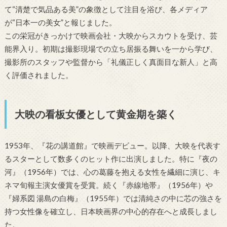
て“清楚で気品ある美”の象徴として注目を浴び、各メディア
が“日本一の美女”と報じました。
この栄冠がきっかけで映画会社・大映からスカウトを受け、芸
能界入り。初期は撮影現場での立ち居振る舞いを一から学び、
撮影所のスタッフや監督から「礼儀正しく真面目な新人」と高
く評価されました。
大映の看板女優として黄金期を築く
1953年、『花の講道館』で映画デビュー。以降、大映を代表す
るスターとして数多くのヒット作に出演しました。特に『夜の
河』（1956年）では、心の葛藤を抱える女性を繊細に演じ、キ
ネマ旬報主演女優賞を受賞。続く『赤線地帯』（1956年）や
『婦系図 湯島の白梅』（1955年）では清純さの中に芯の強さを
持つ女性像を確立し、日本映画界の中心的存在へと成長しまし
た。