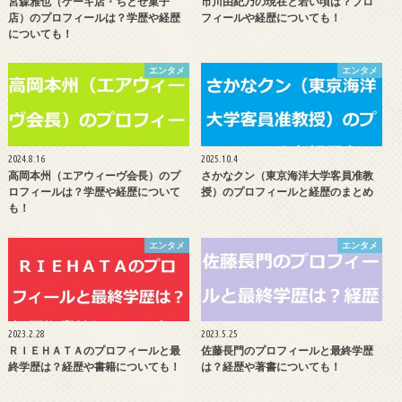
宮森雅也（ケーキ店・ちとせ菓子
市川由紀乃の現在と若い頃は？プロ
店）のプロフィールは？学歴や経歴
フィールや経歴についても！
についても！
エンタメ
エンタメ
2024.8.16
2025.10.4
高岡本州（エアウィーヴ会長）のプ
さかなクン（東京海洋大学客員准教
ロフィールは？学歴や経歴について
授）のプロフィールと経歴のまとめ
も！
エンタメ
エンタメ
2023.2.28
2023.5.25
ＲＩＥＨＡＴＡのプロフィールと最
佐藤長門のプロフィールと最終学歴
終学歴は？経歴や書籍についても！
は？経歴や著書についても！