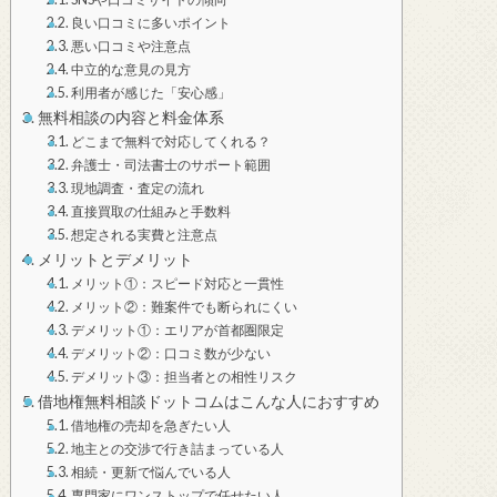
良い口コミに多いポイント
悪い口コミや注意点
中立的な意見の見方
利用者が感じた「安心感」
無料相談の内容と料金体系
どこまで無料で対応してくれる？
弁護士・司法書士のサポート範囲
現地調査・査定の流れ
直接買取の仕組みと手数料
想定される実費と注意点
メリットとデメリット
メリット①：スピード対応と一貫性
メリット②：難案件でも断られにくい
デメリット①：エリアが首都圏限定
デメリット②：口コミ数が少ない
デメリット③：担当者との相性リスク
借地権無料相談ドットコムはこんな人におすすめ
借地権の売却を急ぎたい人
地主との交渉で行き詰まっている人
相続・更新で悩んでいる人
専門家にワンストップで任せたい人