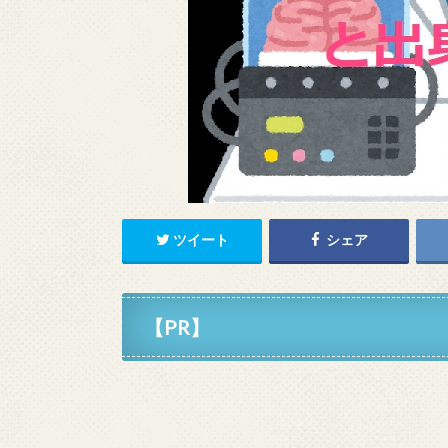
ツイート
シェア
【PR】