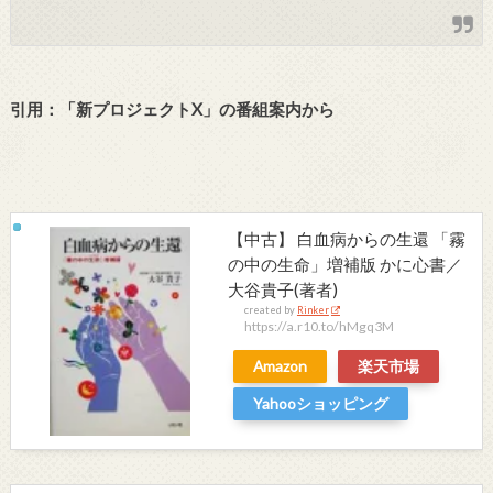
引用：「新プロジェクトX」の番組案内から
【中古】 白血病からの生還 「霧
の中の生命」増補版 かに心書／
大谷貴子(著者)
created by
Rinker
https://a.r10.to/hMgq3M
Amazon
楽天市場
Yahooショッピング