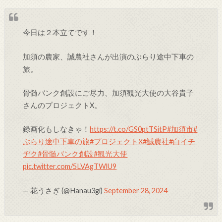
今日は２本立てです！
加須の農家、誠農社さんが出演のぶらり途中下車の
旅。
骨髄バンク創設にご尽力、加須観光大使の大谷貴子
さんのプロジェクトX。
録画化もしなきゃ！
https://t.co/GS0ptTSitP
#加須市
#
ぶらり途中下車の旅
#プロジェクトX
#誠農社
#白イチ
ヂク
#骨髄バンク創設
#観光大使
pic.twitter.com/5LVAgTWlU9
— 花うさぎ (@Hanau3gi)
September 28, 2024