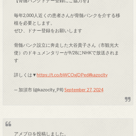
【骨髄バンクドナー登録にご協力を】
毎年2,000人近くの患者さんが骨髄バンクを介する移
植を必要とします。
ぜひ、ドナー登録をお願いします
骨髄バンク設立に奔走した大谷貴子さん（市観光大
使）のドキュメンタリーが9/28にNHKで放送されま
す
詳しくは▼
https://t.co/bWCOxjDPed
#kazocity
— 加須市 (@kazocity_PR)
September 27, 2024
アメブロを投稿しました。