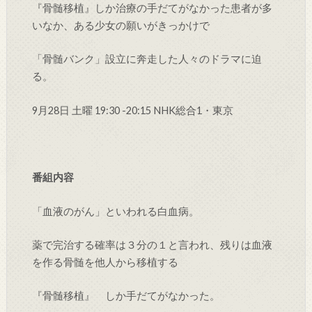
『骨髄移植』しか治療の手だてがなかった患者が多
いなか、ある少女の願いがきっかけで
「骨髄バンク」設立に奔走した人々のドラマに迫
る。
9月28日 土曜 19:30 -20:15 NHK総合1・東京
番組内容
「血液のがん」といわれる白血病。
薬で完治する確率は３分の１と言われ、残りは血液
を作る骨髄を他人から移植する
『骨髄移植』 しか手だてがなかった。