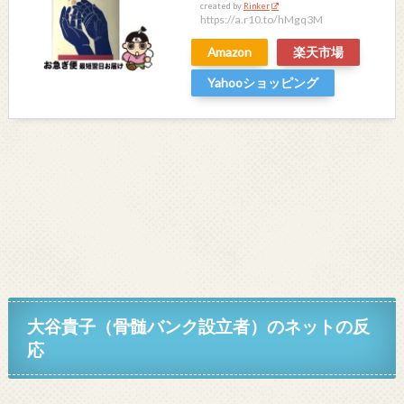
created by
Rinker
https://a.r10.to/hMgq3M
Amazon
楽天市場
Yahooショッピング
大谷貴子
（骨髄バンク設立者）
のネットの反
応