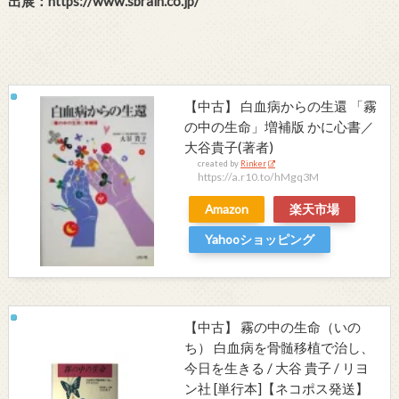
出展：https://www.sbrain.co.jp/
【中古】 白血病からの生還 「霧
の中の生命」増補版 かに心書／
大谷貴子(著者)
created by
Rinker
https://a.r10.to/hMgq3M
Amazon
楽天市場
Yahooショッピング
【中古】 霧の中の生命（いの
ち） 白血病を骨髄移植で治し、
今日を生きる / 大谷 貴子 / リヨ
ン社 [単行本]【ネコポス発送】