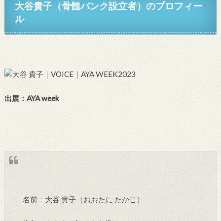
大谷貴子
（骨髄バンク
設立者
）
のプロフィー
ル
出展：AYA week
名前：大谷 貴子（おおたに たかこ）