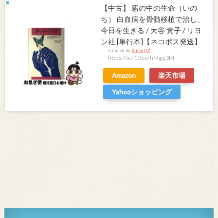
【中古】 霧の中の生命（いの
ち） 白血病を骨髄移植で治し、
今日を生きる / 大谷 貴子 / リヨ
ン社 [単行本]【ネコポス発送】
created by
Rinker
https://a.r10.to/hMgq3M
Amazon
楽天市場
Yahooショッピング