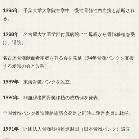
1986年
千葉大学大学院在学中、慢性骨髄性白血病と診断され
る。
1988年
名古屋大学医学部付属病院にて母親から骨髄移植を受
け、退院。
名古屋骨髄献血希望者を募る会を発足（94年骨髄バンクを支援
する愛知の会と改称）。
1989年
東海骨髄バンクを設立。
1990年
非血縁者間骨髄移植の成功例を発表。
全国骨髄バンク推進連絡協議会発足と同時に運営委員に就任。
1991年
財団法人骨髄移植推進財団（日本骨髄バンク）設立
し、