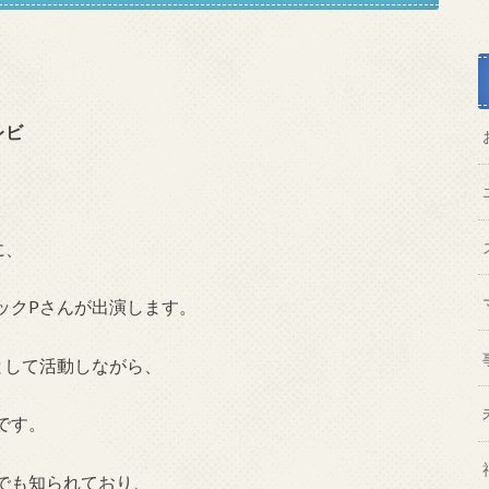
レビ
に、
ックPさんが出演します。
として活動しながら、
です。
でも知られており、