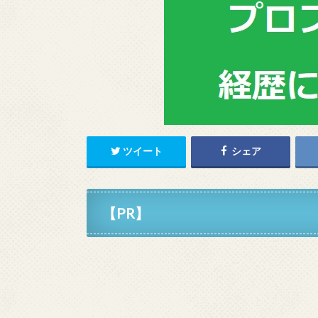
ツイート
シェア
【PR】