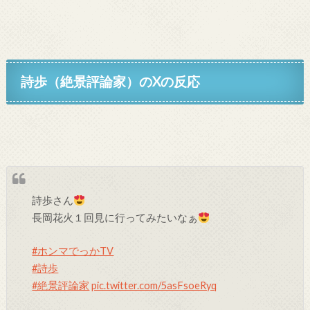
詩歩（絶景評論家）のXの反応
詩歩さん
長岡花火１回見に行ってみたいなぁ
#ホンマでっかTV
#詩歩
#絶景評論家
pic.twitter.com/5asFsoeRyq