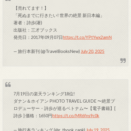
【売れてます！】
「死ぬまでに行きたい! 世界の絶景 新日本編」
著者：詩歩(著)
出版社：三才ブックス
発売日：2017年09月07日
https://t.co/YPtYwx2amN
— 旅行本新刊 (@TravelBooksNew)
July 20, 2025
7月19日の楽天ランキング18位!
ダナン＆ホイアン PHOTO TRAVEL GUIDE 〜絶景プ
ロデューサー・詩歩が巡るベトナム〜【電子書籍】[
詩歩 ] 価格：1650円
https://t.co/MR6fns9c0k
— 旅行本ランキング (@r_tbook_rank)
July 19, 2025