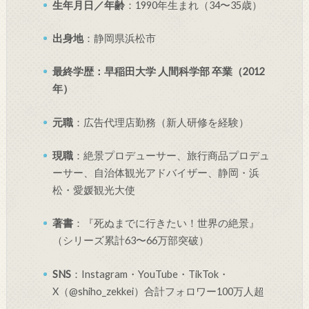
生年月日／年齢
：1990年生まれ（34〜35歳）
出身地
：静岡県浜松市
最終学歴：早稲田大学 人間科学部 卒業（2012
年）
元職
：広告代理店勤務（新人研修を経験）
現職
：絶景プロデューサー、旅行商品プロデュ
ーサー、自治体観光アドバイザー、静岡・浜
松・愛媛観光大使
著書
：『死ぬまでに行きたい！世界の絶景』
（シリーズ累計63〜66万部突破）
SNS
：Instagram・YouTube・TikTok・
X（@shiho_zekkei）合計フォロワー100万人超