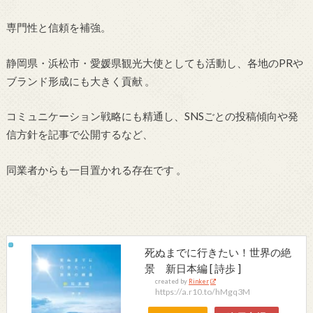
専門性と信頼を補強。
静岡県・浜松市・愛媛県観光大使としても活動し、各地のPRや
ブランド形成にも大きく貢献
。
コミュニケーション戦略にも精通し、SNSごとの投稿傾向や発
信方針を記事で公開するなど、
同業者からも一目置かれる存在です
。
死ぬまでに行きたい！世界の絶
景 新日本編 [ 詩歩 ]
created by
Rinker
https://a.r10.to/hMgq3M