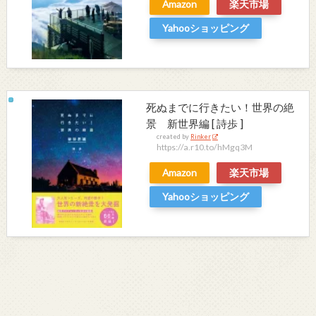
Amazon
楽天市場
Yahooショッピング
死ぬまでに行きたい！世界の絶
景 新世界編 [ 詩歩 ]
created by
Rinker
https://a.r10.to/hMgq3M
Amazon
楽天市場
Yahooショッピング