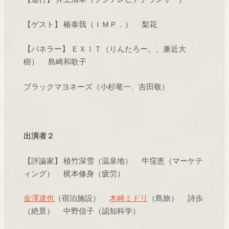
【ゲスト】 椿泰我（ＩＭＰ．） 梨花
【パネラー】 ＥＸＩＴ（りんたろー。、兼近大
樹） 島崎和歌子
ブラックマヨネーズ（小杉竜一、吉田敬）
出演者２
【評論家】 植竹深雪（温泉地） 牛窪恵（マーケテ
ィング） 梶本修身（疲労）
金澤達也
（宿泊施設）
木崎ミドリ
（島旅） 詩歩
（絶景） 中野信子（認知科学）