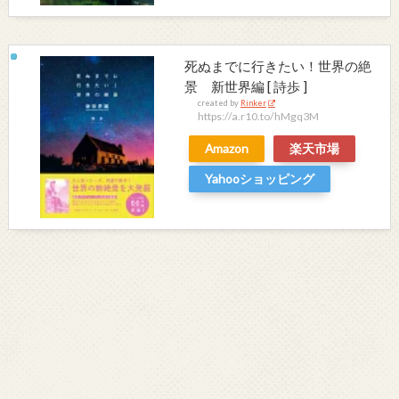
死ぬまでに行きたい！世界の絶
景 新世界編 [ 詩歩 ]
created by
Rinker
https://a.r10.to/hMgq3M
Amazon
楽天市場
Yahooショッピング