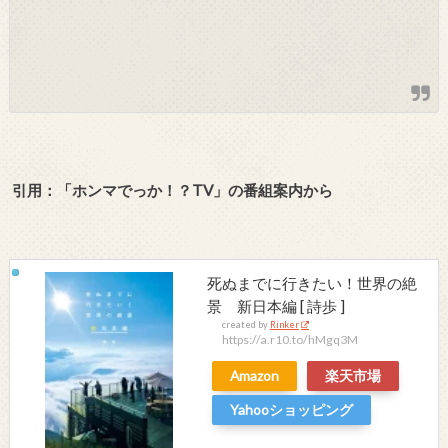
引用：「ホンマでっか！？TV
」の番組案内から
死ぬまでに行きたい！世界の絶
景 新日本編 [ 詩歩 ]
created by
Rinker
https://a.r10.to/hMgq3M
Amazon
楽天市場
Yahooショッピング