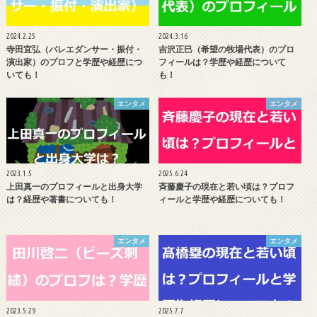
2024.2.25
2024.3.16
寺田宜弘（バレエダンサー・振付・
吉沢正巳（希望の牧場代表）のプロ
演出家）のプロフと学歴や経歴につ
フィールは？学歴や経歴について
いても！
も！
エンタメ
エンタメ
2023.1.5
2025.6.24
上田真一のプロフィールと出身大学
斉藤慶子の現在と若い頃は？プロフ
は？経歴や著書についても！
ィールと学歴や経歴についても！
エンタメ
エンタメ
2023.5.29
2025.7.7