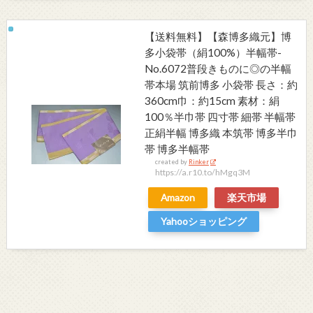
【送料無料】【森博多織元】博
多小袋帯（絹100%）半幅帯-
No.6072普段きものに◎の半幅
帯本場 筑前博多 小袋帯 長さ：約
360cm巾：約15cm 素材：絹
100％半巾帯 四寸帯 細帯 半幅帯
正絹半幅 博多織 本筑帯 博多半巾
帯 博多半幅帯
created by
Rinker
https://a.r10.to/hMgq3M
Amazon
楽天市場
Yahooショッピング