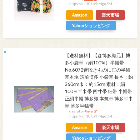
https://a.r10.to/hMgq3M
Amazon
楽天市場
Yahooショッピング
【送料無料】【森博多織元】博
多小袋帯（絹100%）半幅帯-
No.6072普段きものに◎の半幅
帯本場 筑前博多 小袋帯 長さ：約
360cm巾：約15cm 素材：絹
100％半巾帯 四寸帯 細帯 半幅帯
正絹半幅 博多織 本筑帯 博多半巾
帯 博多半幅帯
created by
Rinker
https://a.r10.to/hMgq3M
Amazon
楽天市場
Yahooショッピング