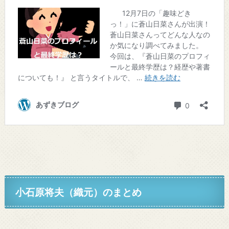
小石原将夫（織元）
のまとめ