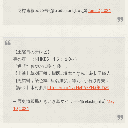
— 商標速報bot 3号 (@trademark_bot_3)
June 3, 2024
【土曜日のテレビ】
美の壺 （NHKBS 1５：１0～）
『選「たおやかに咲く 藤」』
【出演】草刈正雄，樹医…塚本こなみ，花切子職人…
目黒祐樹，染色家…星名康弘，織元…小石原将夫，
【語り】木村多江
https://t.co/kzcNvP57ZN
#美の壺
— 歴史情報局ときどき墓マイラー (@rekishi_info)
May
10, 2024