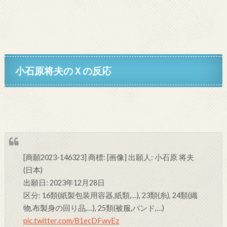
小石原将夫のＸの反応
[商願2023-146323] 商標: [画像] 出願人: 小石原 将夫
(日本)
出願日: 2023年12月28日
区分: 16類(紙製包装用容器,紙類,…), 23類(糸), 24類(織
物,布製身の回り品,…), 25類(被服,バンド,…)
pic.twitter.com/B1ecDFwvEz