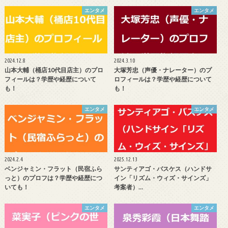
エンタメ
エンタメ
2024.12.8
2024.3.10
山本大輔（桶店10代目店主）のプロ
大塚芳忠（声優・ナレーター）のプ
フィールは？学歴や経歴について
ロフィールは？学歴や経歴について
も！
も！
エンタメ
エンタメ
2024.2.4
2025.12.13
ベンジャミン・フラット（民宿ふら
サンティアゴ・バスケス（ハンドサ
っと）のプロフは？学歴や経歴につ
イン「リズム・ウィズ・サインズ」
いても！
考案者）…
エンタメ
エンタメ