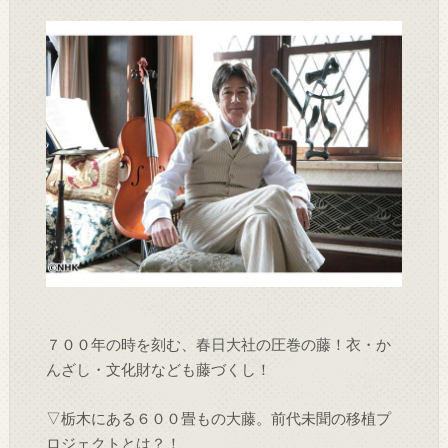
７００年の時を刻む、春日大社の圧巻の藤！衣・か
んざし・文化財なども藤づくし！
▽栃木にある６００畳もの大藤。前代未聞の移植プ
ロジェクトとは？！