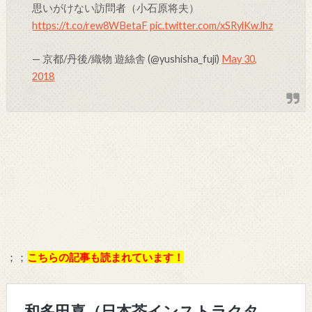
思いがけない訪問者（小石原将夫）
https://t.co/rew8WBetaF
pic.twitter.com/xSRylKwJhz
— 京都/丹後/織物 遊絲舎 (@yushisha_fuji)
May 30,
2018
；；
こちらの記事も読まれています！