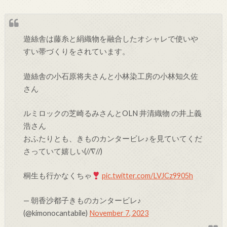
遊絲舎は藤糸と絹織物を融合したオシャレで使いや
すい帯づくりをされています。
遊絲舎の小石原将夫さんと小林染工房の小林知久佐
さん
ルミロックの芝崎るみさんとOLN 井清織物 の井上義
浩さん
おふたりとも、きものカンタービレ♪を見ていてくだ
さっていて嬉しい(//∇//)
桐生も行かなくちゃ
pic.twitter.com/LVJCz9905h
— 朝香沙都子きものカンタービレ♪
(@kimonocantabile)
November 7, 2023