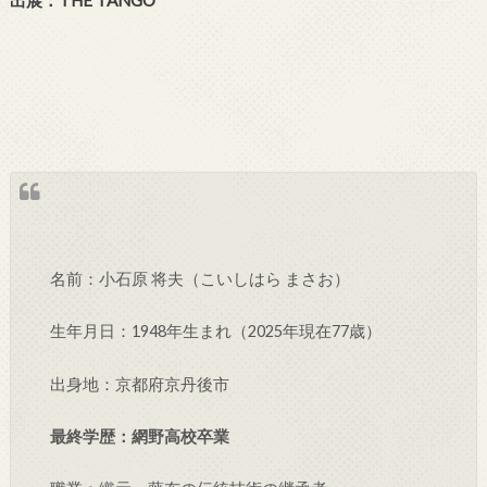
出展：THE TANGO
名前：小石原 将夫（こいしはら まさお）
生年月日：1948年生まれ（2025年現在77歳）
出身地：京都府京丹後市
最終学歴：網野高校卒業