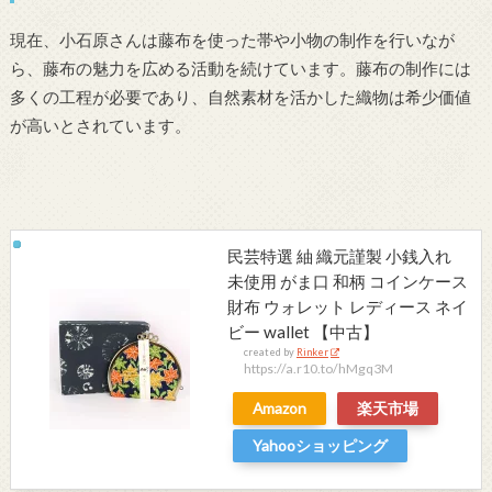
現在、小石原さんは藤布を使った帯や小物の制作を行いなが
ら、藤布の魅力を広める活動を続けています。藤布の制作には
多くの工程が必要であり、自然素材を活かした織物は希少価値
が高いとされています。
民芸特選 紬 織元謹製 小銭入れ
未使用 がま口 和柄 コインケース
財布 ウォレット レディース ネイ
ビー wallet 【中古】
created by
Rinker
https://a.r10.to/hMgq3M
Amazon
楽天市場
Yahooショッピング