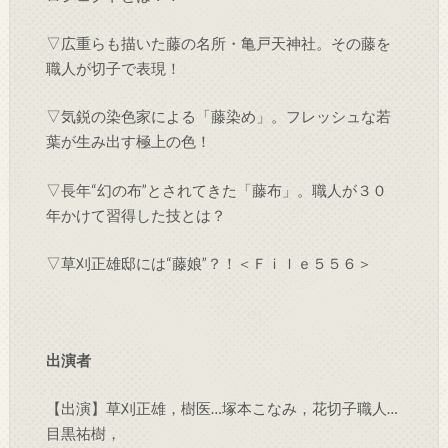
▽広重らも描いた藤の名所・亀戸天神社。その藤を
職人が切子で表現！
▽気鋭の染色家による「藤染め」。フレッシュな若
葉が生み出す極上の色！
▽長年“幻の布”とされてきた「藤布」。職人が３０
年かけて習得した技とは？
▽草刈正雄邸には“藤娘”？！＜Ｆｉｌｅ５５６＞
出演者
【出演】草刈正雄，樹医…塚本こなみ，花切子職人…
目黒祐樹，