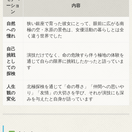
ーショ
内容
ン
自然
狭い銀座で育った彼女にとって、眼前に広がる南
への
極の空・氷原の景色は、女優活動の暮らしとは全
憧れ
く違う世界でした
自己
挑戦
演技だけでなく、命の危険すら伴う極地の体験を
とし
通じて自らの限界に挑戦したかったと語っていま
ての
す
探検
人生
北極探検を通じて「命の尊さ」「仲間への思いや
観の
り」「友情」の大切さを学び、それが演技にも深
変化
みを与えたと自身が語っています