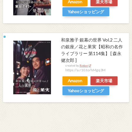
Amazon
楽天市場
Yahooショッピング
和泉雅子 銀幕の世界 Vol.2 二人
の銀座／花と果実【昭和の名作
ライブラリー 第114集】 [ 森永
健次郎 ]
created by
Rinker
https://a.r10.to/hMgq3M
Amazon
楽天市場
Yahooショッピング