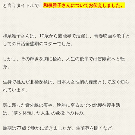
と言うタイトルで、
和泉雅子
さん
についてお伝えしました。
和泉雅子さんは、10歳から芸能界で活躍し、青春映画や歌手と
しての日活全盛期のスターでした。
しかし、その輝きを胸に秘め、人生の後半では冒険家へと転
身。
生身で挑んだ北極探検は、日本人女性初の偉業として広く知ら
れています。
顔に残った紫外線の痕や、晩年に至るまでの北極往復生活
は、“夢を体現した人生”の象徴そのもの。
最期は77歳で静かに逝きましたが、生前葬を開くなど、