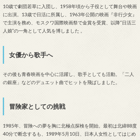
10歳で劇団若草に入団し、1958年頃から子役として舞台や映画
に出演。13歳で日活に所属し、1963年公開の映画『非行少女』
で主演を務め、モスクワ国際映画祭で金賞を受賞、以降“日活三
人娘”の一角として人気を博しました
。
女優から歌手へ
その後も青春映画を中心に活躍し、歌手としても活動。「二人
の銀座」などのデュエット曲でヒットを飛ばしました
。
冒険家としての挑戦
1985年、冒険への夢を胸に北極点探検を開始。最初は北緯88度
40分で断念するも、1989年5月10日、日本人女性としてはじめ