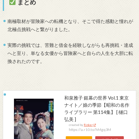
まとめ
南極取材が冒険家への転機となり、そこで得た感動と憧れが
北極点挑戦へと繋がりました。
実際の挑戦では、苦難と借金を経験しながらも再挑戦・達成
へと至り、単なる女優から冒険家へと自らの人生を大胆に転
換されたのです。
和泉雅子 銀幕の世界 Vol.1 東京
ナイト／娘の季節【昭和の名作
ライブラリー 第114集】 [ 樋口
弘美 ]
created by
Rinker
https://a.r10.to/hMgq3M