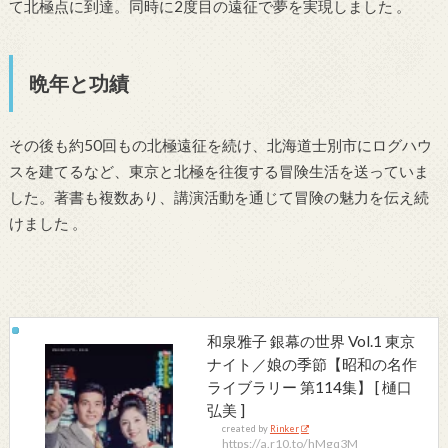
て北極点に到達。同時に2度目の遠征で夢を実現しました
。
晩年と功績
その後も約50回もの北極遠征を続け、北海道士別市にログハウ
スを建てるなど、東京と北極を往復する冒険生活を送っていま
した。著書も複数あり、講演活動を通じて冒険の魅力を伝え続
けました
。
和泉雅子 銀幕の世界 Vol.1 東京
ナイト／娘の季節【昭和の名作
ライブラリー 第114集】 [ 樋口
弘美 ]
created by
Rinker
https://a.r10.to/hMgq3M