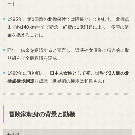
ート
1985年、第1回目の北極探検では隊長として挑むも、北極点
まで約148 km手前で断念。経費は1億円超に上り、多額の借
金を抱えることに
同年、借金を返済すると宣言し、講演や女優業に精力的に取
り組んで全額返済を達成
1989年に再挑戦し、
日本人女性として初、世界で2人目の北
極点徒歩到達
を成就（世界初の徒歩は和泉さん）
冒険家転身の背景と動機
モチベ