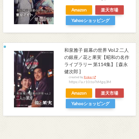
Amazon
楽天市場
Yahooショッピング
和泉雅子 銀幕の世界 Vol.2 二人
の銀座／花と果実【昭和の名作
ライブラリー 第114集】 [ 森永
健次郎 ]
created by
Rinker
https://a.r10.to/hMgq3M
Amazon
楽天市場
Yahooショッピング