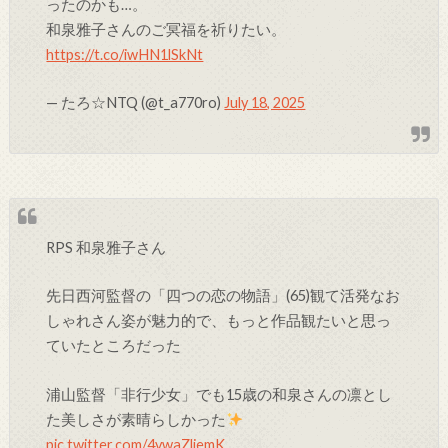
ったのかも…。
和泉雅子さんのご冥福を祈りたい。
https://t.co/iwHN1lSkNt
— たろ☆NTQ (@t_a770ro)
July 18, 2025
RPS 和泉雅子さん
先日西河監督の「四つの恋の物語」(65)観て活発なお
しゃれさん姿が魅力的で、もっと作品観たいと思っ
ていたところだった
浦山監督「非行少女」でも15歳の和泉さんの凛とし
た美しさが素晴らしかった
pic.twitter.com/4vwaZljemK