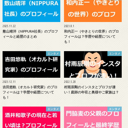
2025.11.22
2023.8.1
敷山靖洋（NIPPURA社長）のプロフ
和内正一（やきとりの世界）のプロ
ィールと経歴のまとめ
フィールは？学歴や経歴について
も！
エンタメ
エンタメ
2023.12.11
2022.5.28
吉田悠軌（オカルト研究家）のプロ
村雨辰剛のインスタとプロフが凄
フィールは？学歴や経歴について
い！庭師の年収と奥様やご家族は？
も！
エンタメ
エンタメ