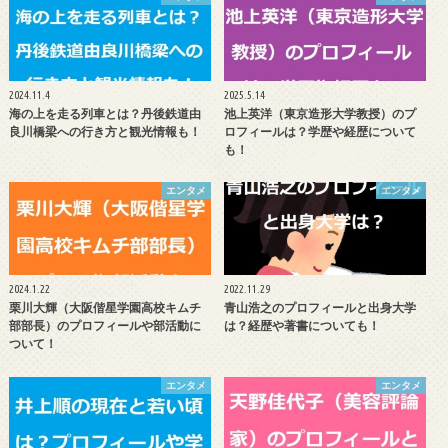
2024.11.4
2025.5.14
海の上を走る列車とは？丹後鉄道由
池上英洋（東京造形大学教授）のプ
良川橋梁への行き方と観光情報も！
ロフィールは？学歴や経歴について
も！
エンタメ
エンタメ
2024.1.22
2022.11.29
栗川大輝（大阪偕星学園高校キムチ
青山浩之のプロフィールと出身大学
部部長）のプロフィールや部活動に
は？経歴や著書についても！
ついて！
エンタメ
エンタメ