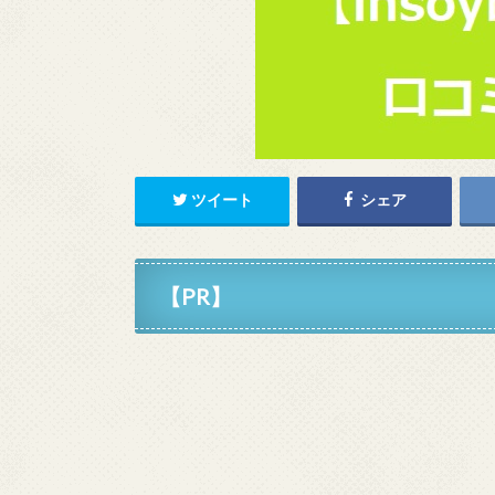
ツイート
シェア
【PR】