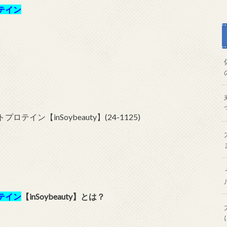
テイン
テイン
【inSoybeauty】
とは？