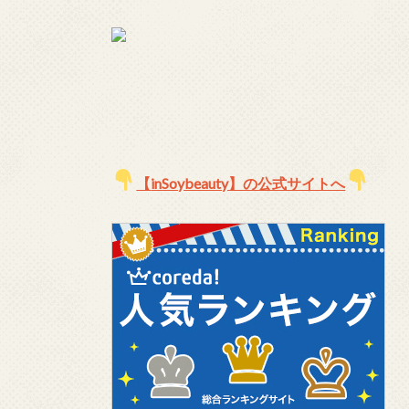
【
inSoybeauty】の公式サイトへ