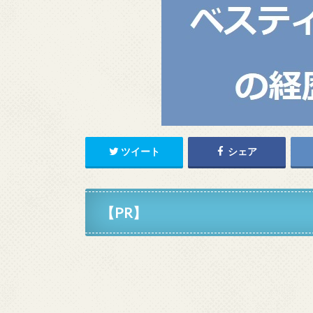
ツイート
シェア
【PR】