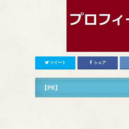
ツイート
シェア
【PR】