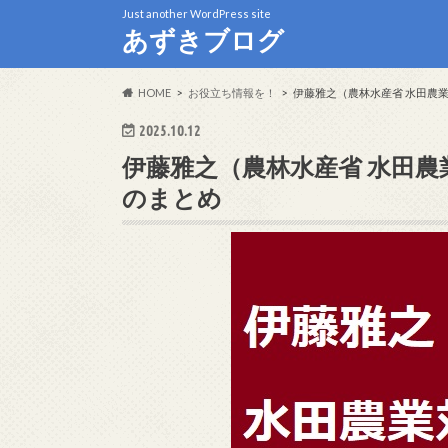
Just another WordPress site
あずきブログ
HOME
お役立ち情報を！
伊藤雅之（農林水産省 水田農
2025.10.12
伊藤雅之（農林水産省 水田
のまとめ