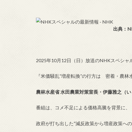
出典：N
2025年10月12日（日）放送のNHKスペシャ
『米価騒乱“増産転換”の行方は 密着・農林
農林水産省 水田農業対策室長・伊藤雅之（
番組は、コメ不足による価格高騰を背景に、
政府が打ち出した“減反政策から増産政策への