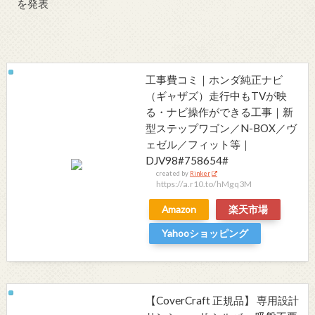
を発表
工事費コミ｜ホンダ純正ナビ
（ギャザズ）走行中もTVが映
る・ナビ操作ができる工事｜新
型ステップワゴン／N-BOX／ヴ
ェゼル／フィット等｜
DJV98#758654#
created by
Rinker
https://a.r10.to/hMgq3M
Amazon
楽天市場
Yahooショッピング
【CoverCraft 正規品】 専用設計