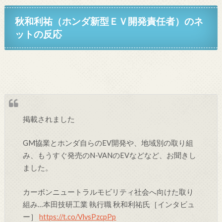
秋和利祐（ホンダ新型ＥＶ開発責任者）のネ
ット
の反応
掲載されました
GM協業とホンダ自らのEV開発や、地域別の取り組
み、もうすぐ発売のN-VANのEVなどなど、お聞きし
ました。
カーボンニュートラルモビリティ社会へ向けた取り
組み…本田技研工業 執行職 秋和利祐氏［インタビュ
ー］
https://t.co/VlvsPzcpPp