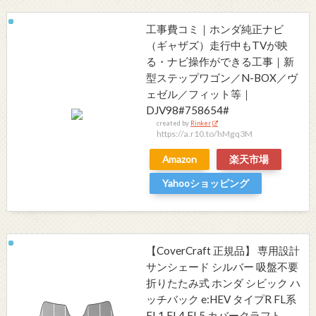
工事費コミ｜ホンダ純正ナビ
（ギャザズ）走行中もTVが映
る・ナビ操作ができる工事｜新
型ステップワゴン／N-BOX／ヴ
ェゼル／フィット等｜
DJV98#758654#
created by
Rinker
https://a.r10.to/hMgq3M
Amazon
楽天市場
Yahooショッピング
【CoverCraft 正規品】 専用設計
サンシェード シルバー 吸盤不要
折りたたみ式 ホンダ シビック ハ
ッチバック e:HEV タイプR FL系
FL1 FL4 FL5 カバークラフト