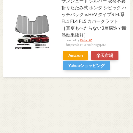
サンシェード シルバー 吸盤不要
折りたたみ式 ホンダ シビック ハ
ッチバック e:HEV タイプR FL系
FL1 FL4 FL5 カバークラフト
［真夏もへたらない3層構造で断
熱効果抜群］
created by
Rinker
https://a.r10.to/hMgq3M
Amazon
楽天市場
Yahooショッピング