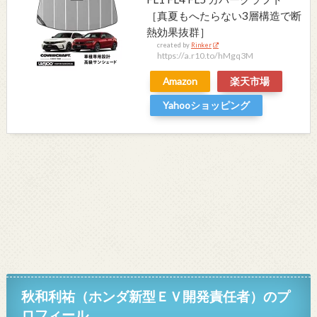
［真夏もへたらない3層構造で断
熱効果抜群］
created by
Rinker
https://a.r10.to/hMgq3M
Amazon
楽天市場
Yahooショッピング
秋和利祐（ホンダ新型ＥＶ開発責任者）のプ
ロフィール