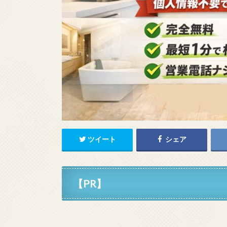
ツイート
シェア
【PR】