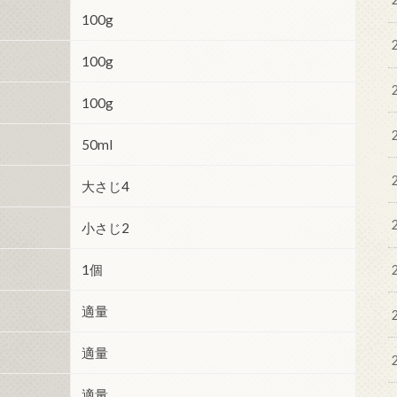
100g
100g
100g
50ml
大さじ4
小さじ2
1個
適量
適量
適量