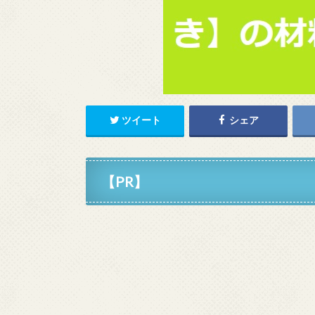
ツイート
シェア
【PR】