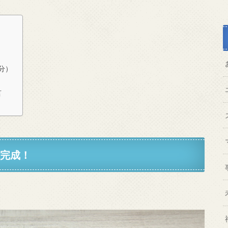
分）
言
】完成！