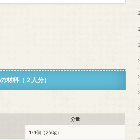
】の材料（２人分）
分量
1/4個（250g）