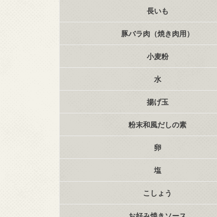
長いも
豚バラ肉（焼き肉用）
小麦粉
水
揚げ玉
粉末和風だしの素
卵
塩
こしょう
お好み焼きソース