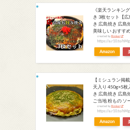
《楽天ランキング
き 3枚セット【広
き 広島焼き 広島
美味しい おすすめ
created by
Rinker
https://a.r10.to/h
Amazon
【ミシュラン掲載
天入り 450g×
き 広島焼き 広島
ご当地 粉もの ソ
created by
Rinker
https://a.r10.to/h
Amazon