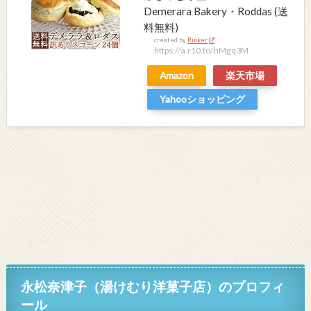
Demerara Bakery・Roddas (送
料無料)
created by
Rinker
https://a.r10.to/hMgq3M
Amazon
楽天市場
Yahooショッピング
永松奈津子（湯けむり洋菓子店）
のプロフィ
ール