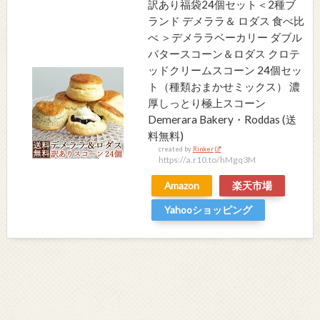
訳あり福袋24個セット＜2種ブ
ランド デメララ＆ ロダス 食べ比
べ ＞デメララベーカリー ダブル
バタースコーン＆ロダス クロテ
ッドクリームスコーン 24個セッ
ト（種類おまかせミックス） 濃
厚しっとり極上スコーン
Demerara Bakery・Roddas (送
料無料)
created by
Rinker
https://a.r10.to/hMgq3M
Amazon
楽天市場
Yahooショッピング