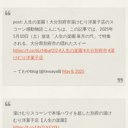
post: 人生の楽園！大分別府市湯けむり洋菓子店のス
コーン感動物語 こんにちは。この記事では、2025年
5月10日（土）放送「人生の楽園 皐月の弐」で特集
される、大分県別府市の隠れたスイー
https://t.co/6LrMbaf2I2
#人生の楽園
#大分別府市
#湯
けむり洋菓子店
— てわやblog (@tewaya8)
May 8, 2025
湯けむりスコーンで本場ハワイを超した別府の湯け
むり洋菓子店【人生の楽園】
https://t.co/UbjTUrEY0U