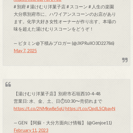
# 別府 # 湯けむり洋菓子店 # スコーン # 人生の楽園
大分県別府市に、ハワイアンスコーンのお店があり
ます。化学大好き女性オーナーが作り出す、本場の
味を超えた湯けむりスコーンをどうぞ！
— ビタミン@下積みブロガー (@JXPRuIlO3D22786)
May 7, 2025
【湯けむり洋菓子店】別府市石垣西10-4-48
営業日: 水、金、土、日⏱10:30〜売切れまで
https://t.co/2NMkw8e5qU
https://t.co/QpdLSQbayN
— GEN 【阿蘇・大分方面向け情報】 (@Genjoe11)
February 11, 2023