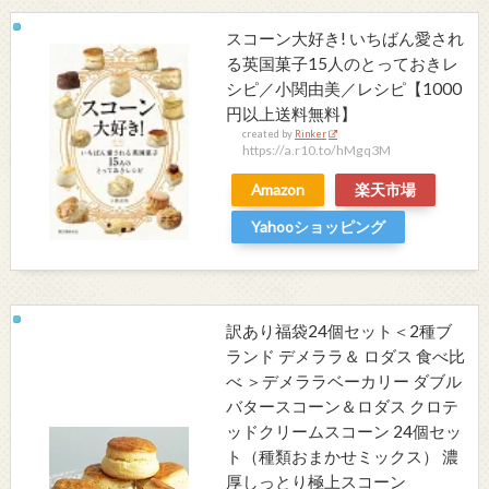
スコーン大好き! いちばん愛され
る英国菓子15人のとっておきレ
シピ／小関由美／レシピ【1000
円以上送料無料】
created by
Rinker
https://a.r10.to/hMgq3M
Amazon
楽天市場
Yahooショッピング
訳あり福袋24個セット＜2種ブ
ランド デメララ＆ ロダス 食べ比
べ ＞デメララベーカリー ダブル
バタースコーン＆ロダス クロテ
ッドクリームスコーン 24個セッ
ト（種類おまかせミックス） 濃
厚しっとり極上スコーン