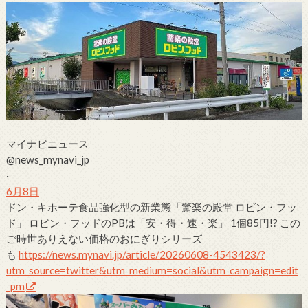
マイナビニュース
@news_mynavi_jp
·
6月8日
ドン・キホーテ
食品強化型の新業態「驚楽の殿堂
ロビン・フッ
ド
」
ロビン・フッド
のPBは「安・得・速・楽」
1個85円!? この
ご時世ありえない価格のおにぎりシリーズ
も
https://
news.mynavi.jp/article/202606
08-4543423/?
utm_source=twitter&utm_medium=social&utm_campaign=edit
_pm