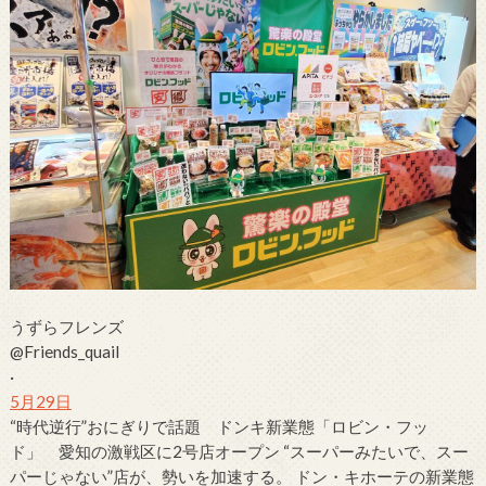
うずらフレンズ
@Friends_quail
·
5月29日
“時代逆行”おにぎりで話題 ドンキ新業態「
ロビン・フッ
ド
」 愛知の激戦区に2号店オープン “スーパーみたいで、スー
パーじゃない”店が、勢いを加速する。
ドン・キホーテ
の新業態