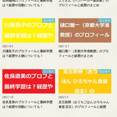
西岡德馬のプロフィールと最終学歴
エリさん（ハンバーガー愛好家）の
は？経歴や活動についても！
プロフィールと経歴のまとめ
エンタメ
エンタメ
2023.10.3
2025.12.7
川瀬良子のプロフィールと最終学歴
樋口雅一（京都大学准教授）のプロ
は？経歴や人物についても！
フィールと経歴のまとめ
エンタメ
エンタメ
2023.7.10
2026.5.9
佐良直美のプロフィールと最終学歴
足立政樹（おうちごはん ひろちゃん
は？経歴や活動についても！
食堂 店主）のプロフィールと経歴