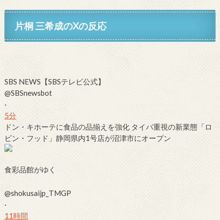
片桐 三希成のXの反応
SBS NEWS【SBSテレビ公式】
@SBSnewsbot
·
5分
ドン・キホーテ
に食品の品揃えを強化 タイパ重視の新業態「
ロ
ビン・フッド
」静岡県内1号店が沼津市にオープン
食彩品館がゆく
@shokusaijp_TMGP
·
11時間