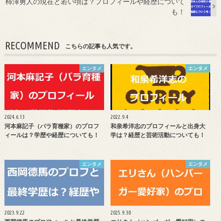
柿澤勇人の現在と若い頃は？プロフィールや経歴について
も！
RECOMMEND
こちらの記事も人気です。
エンタメ
エンタメ
2024.6.13
2022.9.4
河本麻記子（バラ育種家）のプロフ
和泉希洋志のプロフィールと出身大
ィールは？学歴や経歴についても！
学は？経歴と芸術活動についても！
エンタメ
エンタメ
2023.9.22
2025.9.30