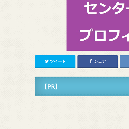
ツイート
シェア
【PR】