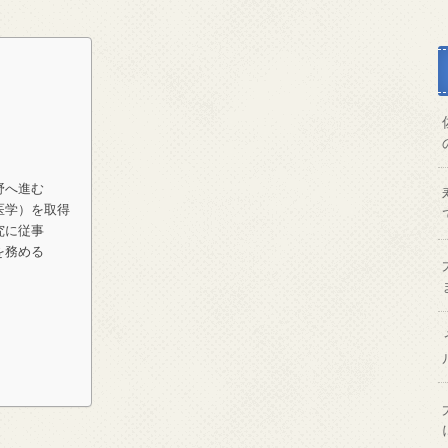
野へ進む
医学）を取得
究に従事
を務める