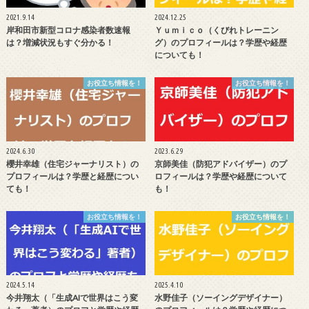
2021.9.14
2024.12.25
岸和田市新型コロナ感染者数速報
Ｙｕｍｉｃｏ（くびれトレーニン
は？増減状況もすぐ分かる！
グ）のプロフィールは？学歴や経歴
についても！
お役立ち情報を！
お役立ち情報を！
2024.6.30
2023.6.29
櫻井幸雄（住宅ジャーナリスト）の
京師美佳（防犯アドバイザー）のプ
プロフィールは？学歴と経歴につい
ロフィールは？学歴や経歴について
ても！
も！
お役立ち情報を！
お役立ち情報を！
2024.5.14
2025.4.10
今井翔太（「生成AIで世界はこう変
水野佳子（ソーイングデザイナー）