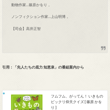
動物作家…篠原かをり，
ノンフィクション作家…上山明博，
【司会】高井正智
引用：「先人たちの底力 知恵泉」の番組案内から
フムフム、がってん！ いきもの
ビックリ仰天クイズ [ 篠原 かを
り ]