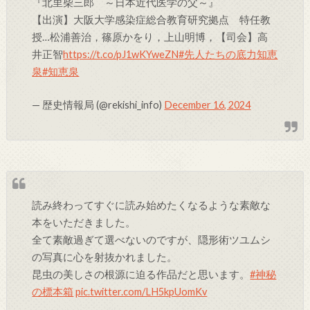
『北里柴三郎 ～日本近代医学の父～』
【出演】大阪大学感染症総合教育研究拠点 特任教
授…松浦善治，篠原かをり，上山明博，【司会】高
井正智
https://t.co/pJ1wKYweZN
#先人たちの底力知恵
泉
#知恵泉
— 歴史情報局 (@rekishi_info)
December 16, 2024
読み終わってすぐに読み始めたくなるような素敵な
本をいただきました。
全て素敵過ぎて選べないのですが、隠形術ツユムシ
の写真に心を射抜かれました。
昆虫の美しさの根源に迫る作品だと思います。
#神秘
の標本箱
pic.twitter.com/LH5kpUomKv