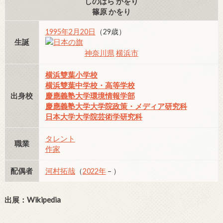
しのはら かをり
篠原 かをり
1995年
2月20日
（29歳）
生誕
神奈川県
横浜市
横浜雙葉小学校
横浜雙葉中学校・高等学校
出身校
慶應義塾大学環境情報学部
慶應義塾大学大学院政策・メディア研究科
日本大学大学院芸術学研究科
タレント
職業
作家
配偶者
河村拓哉
（
2022年
– ）
出展：Wikipedia