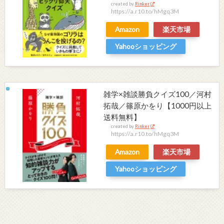
created by
Rinker
https://a.r10.to/hMgq3M
Amazon
楽天市場
Yahooショッピング
雑学×雑談勝負クイズ100／河村
拓哉／篠原かをり【1000円以上
送料無料】
created by
Rinker
https://a.r10.to/hMgq3M
Amazon
楽天市場
Yahooショッピング