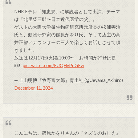
NHK Eテレ『知恵泉』に解説者として出演。テーマ
は「北里柴三郎〜日本近代医学の父」。
ゲストの大阪大学微生物病研究所元所長の松浦善治
氏と、動物研究家の篠原かをり氏、そして店主の高
井正智アナウンサーの三人で楽しくお話しさせて頂
きました。
放送は12月17日(火)夜10:00〜。お時間が許せば是
非!!
pic.twitter.com/EUQHvPnGEw
— 上山明博『牧野富太郎』青土社 (@Ueyama_Akihiro)
December 11, 2024
こんにちは。篠原かをりさんの『ネズミのおしえ』