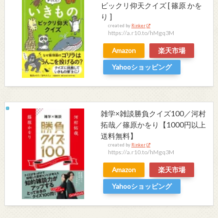
ビックリ仰天クイズ [ 篠原 かを
り ]
created by
Rinker
https://a.r10.to/hMgq3M
Amazon
楽天市場
Yahooショッピング
雑学×雑談勝負クイズ100／河村
拓哉／篠原かをり【1000円以上
送料無料】
created by
Rinker
https://a.r10.to/hMgq3M
Amazon
楽天市場
Yahooショッピング