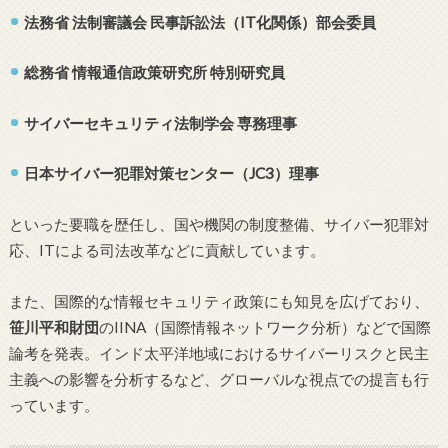
法務省 法制審議会 民事訴訟法（IT化関係）部会委員
総務省 情報通信政策研究所 特別研究員
サイバーセキュリティ法制学会 専務理事
日本サイバー犯罪対策センター（JC3）理事
といった要職を歴任し、国や機関の制度整備、サイバー犯罪対
応、ITによる司法改革などに貢献しています。
また、国際的な情報セキュリティ政策にも知見を広げており、
笹川平和財団
のIINA（国際情報ネットワーク分析）などで国際
論考を発表。インド太平洋地域におけるサイバーリスクと民主
主義への影響を分析するなど、グローバルな視点での提言も行
っています。