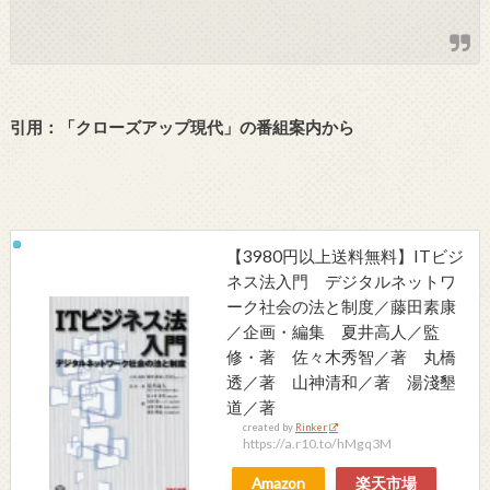
引用：「クローズアップ現代」の番組案内から
【3980円以上送料無料】ITビジ
ネス法入門 デジタルネットワ
ーク社会の法と制度／藤田素康
／企画・編集 夏井高人／監
修・著 佐々木秀智／著 丸橋
透／著 山神清和／著 湯淺墾
道／著
created by
Rinker
https://a.r10.to/hMgq3M
Amazon
楽天市場