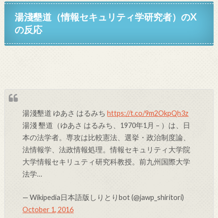
湯淺墾道（情報セキュリティ学研究者）
のX
の反応
湯淺墾道 ゆあさ はるみち
https://t.co/9m2OkpQh3z
湯淺 墾道（ゆあさ はるみち、1970年1月 – ）は、日
本の法学者。専攻は比較憲法、選挙・政治制度論、
法情報学、法政情報処理。情報セキュリティ大学院
大学情報セキリュティ研究科教授。前九州国際大学
法学…
— Wikipedia日本語版しりとりbot (@jawp_shiritori)
October 1, 2016