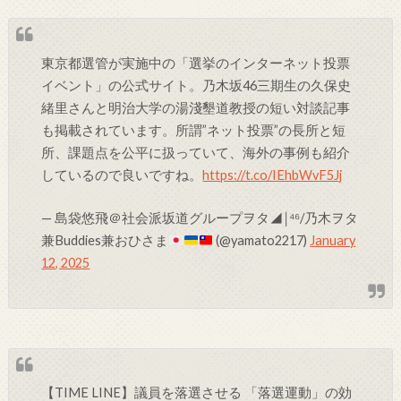
東京都選管が実施中の「選挙のインターネット投票
イベント」の公式サイト。乃木坂46三期生の久保史
緒里さんと明治大学の湯淺墾道教授の短い対談記事
も掲載されています。所謂”ネット投票”の長所と短
所、課題点を公平に扱っていて、海外の事例も紹介
しているので良いですね。
https://t.co/IEhbWvF5Jj
— 島袋悠飛＠社会派坂道グループヲタ◢￨⁴⁶/乃木ヲタ
兼Buddies兼おひさま
(@yamato2217)
January
12, 2025
【TIME LINE】議員を落選させる 「落選運動」の効