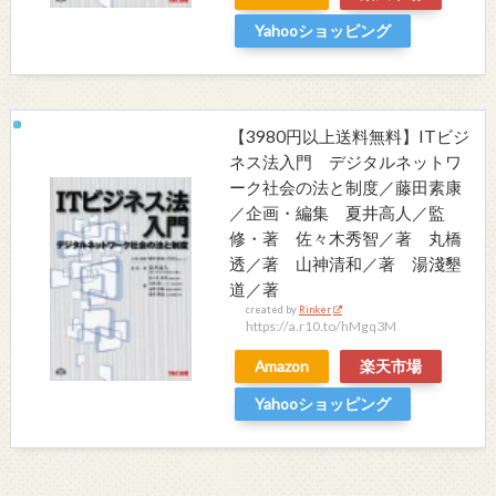
Yahooショッピング
【3980円以上送料無料】ITビジ
ネス法入門 デジタルネットワ
ーク社会の法と制度／藤田素康
／企画・編集 夏井高人／監
修・著 佐々木秀智／著 丸橋
透／著 山神清和／著 湯淺墾
道／著
created by
Rinker
https://a.r10.to/hMgq3M
Amazon
楽天市場
Yahooショッピング