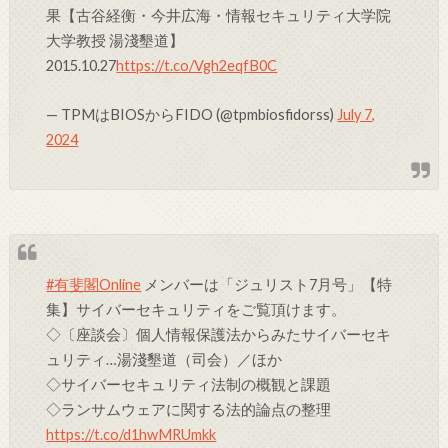
果【古谷経衡・今井広海・情報セキュリティ大学院
大学教授 湯淺墾道】
2015.10.27
https://t.co/Vgh2eqfB0C
— TPMはBIOSからFIDO (@tpmbiosfidorss)
July 7,
2024
#有斐閣Online
メンバーは「ジュリスト7月号」【特
集】サイバーセキュリティをご覧頂けます。
◇〔座談会〕個人情報保護法からみたサイバーセキ
ュリティ…湯淺墾道（司会）／ほか
◇サイバーセキュリティ法制の概観と課題
◇ランサムウェアに関する法的論点の整理
https://t.co/d1hwMRUmkk