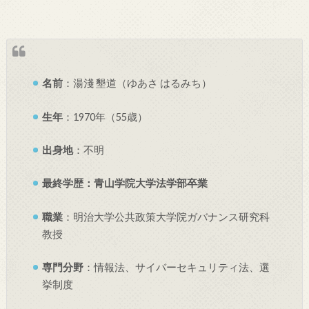
名前
：
湯淺 墾道（ゆあさ はるみち）
生年
：
1970年（55歳）
出身地
：不明
最終学歴：
青山学院大学法学部卒業
職業
：
明治大学公共政策大学院ガバナンス研究科
教授
専門分野
：
情報法、サイバーセキュリティ法、選
挙制度