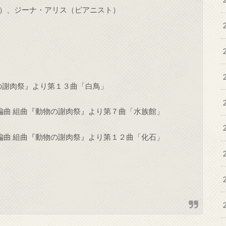
）、ジーナ・アリス（ピアニスト）
の謝肉祭』より第１３曲「白鳥」
ン編曲 組曲『動物の謝肉祭』より第７曲「水族館」
ン編曲 組曲『動物の謝肉祭』より第１２曲「化石」