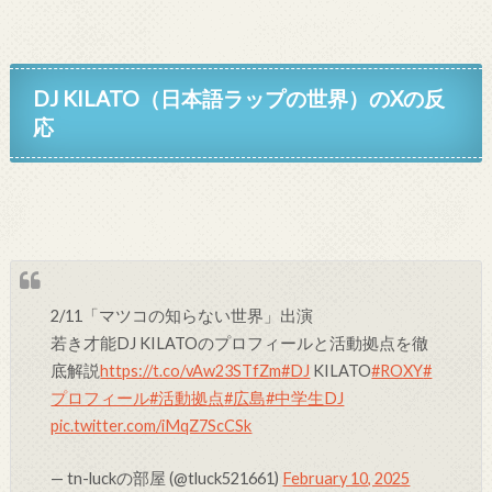
DJ KILATO（日本語ラップの世界）
のXの反
応
2/11「マツコの知らない世界」出演
若き才能DJ KILATOのプロフィールと活動拠点を徹
底解説
https://t.co/vAw23STfZm
#DJ
KILATO
#ROXY
#
プロフィール
#活動拠点
#広島
#中学生DJ
pic.twitter.com/iMqZ7ScCSk
— tn-luckの部屋 (@tluck521661)
February 10, 2025