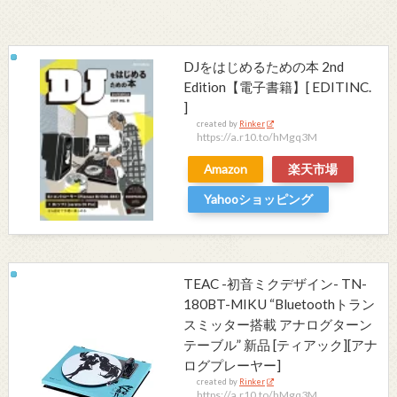
DJをはじめるための本 2nd
Edition【電子書籍】[ EDITINC.
]
created by
Rinker
https://a.r10.to/hMgq3M
Amazon
楽天市場
Yahooショッピング
TEAC -初音ミクデザイン- TN-
180BT-MIKU “Bluetoothトラン
スミッター搭載 アナログターン
テーブル” 新品 [ティアック][アナ
ログプレーヤー]
created by
Rinker
https://a.r10.to/hMgq3M