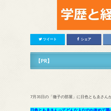
ツイート
シェア
【PR】
7月31日の「徹子の部屋」に日色ともゑさん
日色ともゑさんってどんな人なのか改めて調