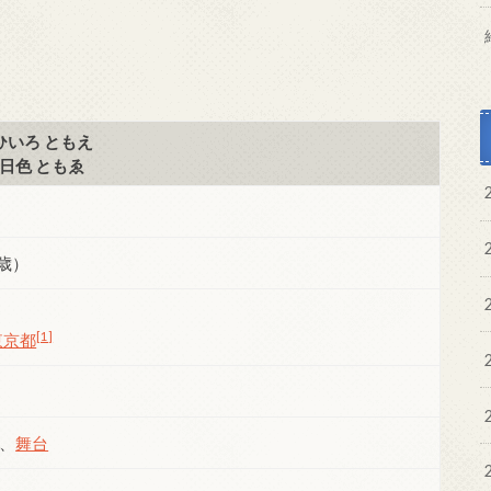
ひいろ ともえ
日色 ともゑ
2歳）
[1]
東京都
、
舞台