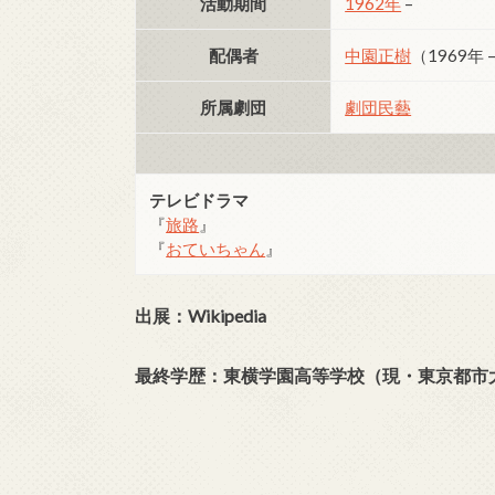
活動期間
1962年
–
配偶者
中園正樹
（1969年 
所属劇団
劇団民藝
テレビドラマ
『
旅路
』
『
おていちゃん
』
出展：Wikipedia
最終学歴：東横学園高等学校（現・東京都市