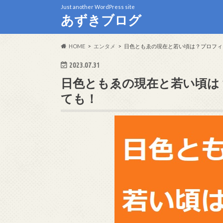
Just another WordPress site
あずきブログ
HOME
エンタメ
日色ともゑの現在と若い頃は？プロフィ
2023.07.31
日色ともゑの現在と若い頃は
ても！