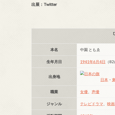
出展：Twitter
本名
中園 ともゑ
生年月日
1941年
6月4日
（8
出身地
日本
・
職業
女優
、
声優
ジャンル
テレビドラマ
、
映画