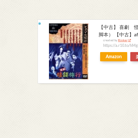
【中古】 喜劇 
脚本） 【中古】af
created by
Rinker
https://a.r10.to/h
Amazon