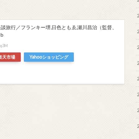
怪談旅行／フランキー堺,日色ともゑ,瀬川昌治（監督、
b
Mgq3M
楽天市場
Yahooショッピング